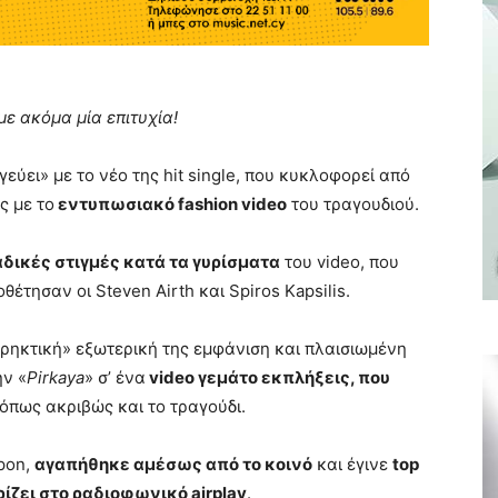
με ακόμα μία επιτυχία!
εύει» με το νέο της hit single, που κυκλοφορεί από
ς με το
εντυπωσιακό fashion video
του τραγουδιού.
δικές στιγμές κατά τα γυρίσματα
του video, που
θέτησαν οι Steven Airth και Spiros Kapsilis.
κρηκτική» εξωτερική της εμφάνιση και πλαισιωμένη
ην «
Pirkaya
» σ’ ένα
video γεμάτο εκπλήξεις, που
 όπως ακριβώς και το τραγούδι.
Apon,
αγαπήθηκε αμέσως από το κοινό
και έγινε
top
ίζει στο ραδιοφωνικό airplay
.