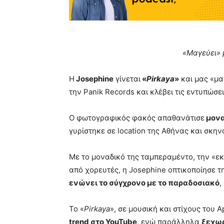
«Μαγεύει» 
Η
Josephine
γίνεται
«
Pirkaya
»
και μας «μαγ
την Panik Records και κλέβει τις εντυπώσει
Ο φωτογραφικός φακός απαθανάτισε
μονα
γυρίστηκε σε location της Αθήνας και σκηνο
Με το μοναδικό της ταμπεραμέντο, την «ε
από χορευτές, η Josephine οπτικοποίησε τ
ενώνει το σύγχρονο με το παραδοσιακό
,
Το «
Pirkaya
», σε μουσική και στίχους του 
trend στο YouTube
, ενώ παράλληλα
ξεχωρ