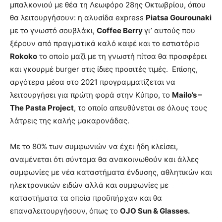
μπαλκονιού με θέα τη Λεωφόρο 28
ης
Οκτωβρίου, όπου
θα λειτουργήσουν: η αλυσίδα express
Piatsa Gourounaki
με το γνωστό σουβλάκι,
Coffee Berry
γι’ αυτούς που
ξέρουν από πραγματικά καλό καφέ και το εστιατόριο
Rokoko
το οποίο μαζί με τη γνωστή πίτσα θα προσφέρει
και γκουρμέ burger στις ίδιες προσιτές τιμές. Επίσης,
αργότερα μέσα στο 2021 προγραμματίζεται να
λειτουργήσει για πρώτη φορά στην Κύπρο, το
Mailo’s –
The Pasta Project
, το οποίο απευθύνεται σε όλους τους
λάτρεις της καλής μακαρονάδας.
Με το 80% των συμφωνιών να έχει ήδη κλείσει,
αναμένεται ότι σύντομα θα ανακοινωθούν και άλλες
συμφωνίες με νέα καταστήματα ένδυσης, αθλητικών και
ηλεκτρονικών ειδών αλλά και συμφωνίες με
καταστήματα τα οποία προϋπήρχαν και θα
επαναλειτουργήσουν, όπως το
OJO Sun & Glasses.