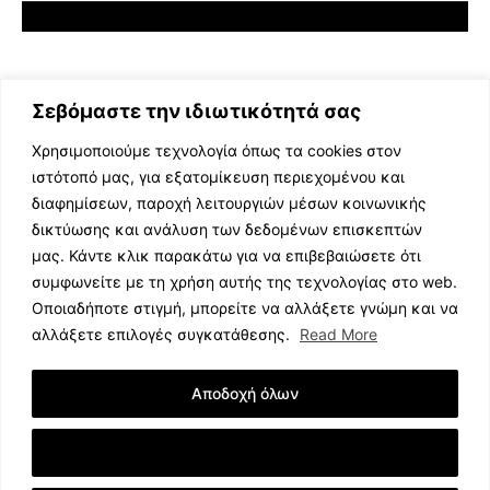
Σεβόμαστε την ιδιωτικότητά σας
Χρησιμοποιούμε τεχνολογία όπως τα cookies στον
ιστότοπό μας, για εξατομίκευση περιεχομένου και
διαφημίσεων, παροχή λειτουργιών μέσων κοινωνικής
ΕΛΛΗΝΙΚΗ ΜΟΥΣΙΚΗ
δικτύωσης και ανάλυση των δεδομένων επισκεπτών
TV SHOWS
μας. Κάντε κλικ παρακάτω για να επιβεβαιώσετε ότι
EVENTS
συμφωνείτε με τη χρήση αυτής της τεχνολογίας στο web.
ΘΕΑΤΡΟ
Οποιαδήποτε στιγμή, μπορείτε να αλλάξετε γνώμη και να
CINEMA
αλλάξετε επιλογές συγκατάθεσης.
Read More
ΔΙΑΓΩΝΙΣΜΟΙ
STOA CULTURA
Αποδοχή όλων
BRANDS
ΣΥΝΕΝΤΕΥΞΕΙΣ
Εμφάνιση Λεπτομερειών