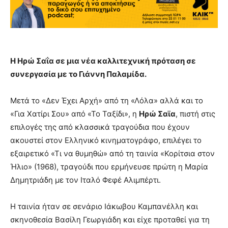
Η Ηρώ Σαΐα σε μια νέα καλλιτεχνική πρόταση σε
συνεργασία με το Γιάννη Παλαμίδα.
Μετά το «Δεν Έχει Αρχή» από τη «Λόλα» αλλά και το
«Για Χατίρι Σου» από «Το Ταξίδι», η
Ηρώ Σαϊα
, πιστή στις
επιλογές της από κλασσικά τραγούδια που έχουν
ακουστεί στον Ελληνικό κινηματογράφο, επιλέγει το
εξαιρετικό «Τι να θυμηθώ» από τη ταινία «Κορίτσια στον
Ήλιο» (1968), τραγούδι που ερμήνευσε πρώτη η Μαρία
Δημητριάδη με τον Ιταλό Φεφέ Αλιμπέρτι.
Η ταινία ήταν σε σενάριο Ιάκωβου Καμπανέλλη και
σκηνοθεσία Βασίλη Γεωργιάδη και είχε προταθεί για τη