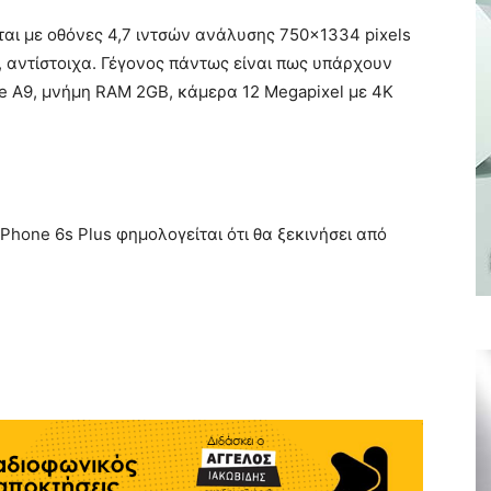
ται με οθόνες 4,7 ιντσών ανάλυσης 750×1334 pixels
, αντίστοιχα. Γέγονος πάντως είναι πως υπάρχουν
e A9, μνήμη RAM 2GB, κάμερα 12 Megapixel με 4K
Phone 6s Plus φημολογείται ότι θα ξεκινήσει από