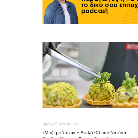
Προηγούμενο Άρθρο
«Μαζί με ‘σένα» – Διπλό CD από Νατάσα