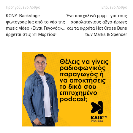
Προηγούμενο Άρθρο
Επόμενο Άρθρο
ΚΟΝΥ: Backstage
Ένα πασχαλινό μμμμ… για τους
φωτογραφίες από το νέο της
σοκολατένιους αβγο-ήρωες
music video «Είναι Γεγονός»…
και τα αφράτα Hot Cross Buns
έρχεται στις 31 Μαρτίου!
των Marks & Spencer