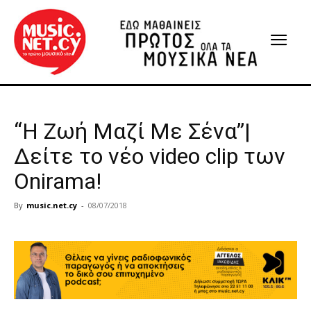
“Η Ζωή Μαζί Με Σένα”|
Δείτε το νέο video clip των
Onirama!
By
music.net.cy
-
08/07/2018