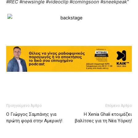
#REC #newsingle #videoclip #comingsoon #sneekpeak”
Προηγούμενο Άρθρο
Επόμενο Άρθρο
Ο Γιώργος Σαμπάνης για
Η Xenia Ghali ετοιμάζει
πρώτη φορά στην Αμερική!
βαλίτσες για τη Νέα Υόρκη!