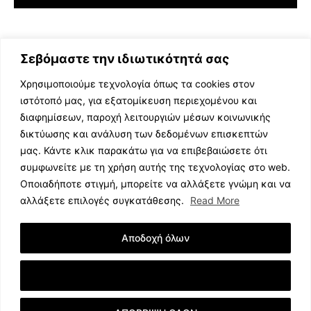
Σεβόμαστε την ιδιωτικότητά σας
Χρησιμοποιούμε τεχνολογία όπως τα cookies στον
ιστότοπό μας, για εξατομίκευση περιεχομένου και
διαφημίσεων, παροχή λειτουργιών μέσων κοινωνικής
ΕΛΛΗΝΙΚΗ ΜΟΥΣΙΚΗ
δικτύωσης και ανάλυση των δεδομένων επισκεπτών
TV SHOWS
μας. Κάντε κλικ παρακάτω για να επιβεβαιώσετε ότι
EVENTS
συμφωνείτε με τη χρήση αυτής της τεχνολογίας στο web.
ΘΕΑΤΡΟ
Οποιαδήποτε στιγμή, μπορείτε να αλλάξετε γνώμη και να
CINEMA
αλλάξετε επιλογές συγκατάθεσης.
Read More
ΔΙΑΓΩΝΙΣΜΟΙ
STOA CULTURA
Αποδοχή όλων
BRANDS
ΣΥΝΕΝΤΕΥΞΕΙΣ
Εμφάνιση Λεπτομερειών