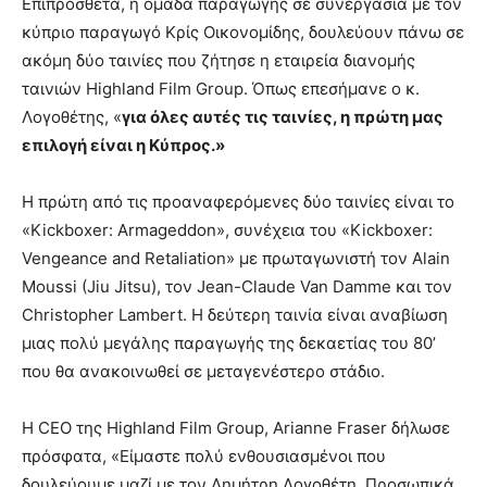
Επιπρόσθετα, η ομάδα παραγωγής σε συνεργασία με τον
κύπριο παραγωγό Κρίς Οικονομίδης, δουλεύουν πάνω σε
ακόμη δύο ταινίες που ζήτησε η εταιρεία διανομής
ταινιών Highland Film Group. Όπως επεσήμανε ο κ.
Λογοθέτης, «
για όλες αυτές τις ταινίες, η πρώτη μας
επιλογή είναι η Κύπρος.»
Η πρώτη από τις προαναφερόμενες δύο ταινίες είναι το
«Kickboxer: Armageddon», συνέχεια του «Kickboxer:
Vengeance and Retaliation» με πρωταγωνιστή τον Alain
Moussi (Jiu Jitsu), τον Jean-Claude Van Damme και τον
Christopher Lambert. Η δεύτερη ταινία είναι αναβίωση
μιας πολύ μεγάλης παραγωγής της δεκαετίας του 80’
που θα ανακοινωθεί σε μεταγενέστερο στάδιο.
Η CEO της Highland Film Group, Arianne Fraser δήλωσε
πρόσφατα, «Είμαστε πολύ ενθουσιασμένοι που
δουλεύουμε μαζί με τον Δημήτρη Λογοθέτη. Προσωπικά,