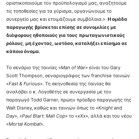
οριστικοποιούμε τον προϋπολογισμό μας, αναζητούμε
τις τοποθεσίες για τα γύρισμα, οργανώνουμε το
συνεργείο μας και ετοιμάζουμε συμβόλαια.»
Η ομάδα
παραγωγής
βρίσκεται επίσης σε συνομιλίες με
διάφορους ηθοποιούς για τους
πρωταγωνιστικούς
ρόλους
,
μη έχοντας, ωστόσο, καταλήξει επίσημα σε
κάποιο όνομα.
Το σενάριο της ταινίας «
Man of War»
είναι του Gary
Scott Thompson, σεναριογράφος των franchise ταινιών
«
Fast & Furious»
. Τη σκηνοθεσία της ταινίας θα
αναλάβει ο κ. Λογοθέτης σε συνεργασία με τον
παραγωγό Todd Garner, πρώην πρόεδρο παραγωγής της
Walt Disney, καθώς και ταινιών όπως το «
Knight
and
Day
», «
Paul
Blart
:
Mall
Cop
» το «
xXx
», αλλά και του νέου
«
Mortal
Kombat
».