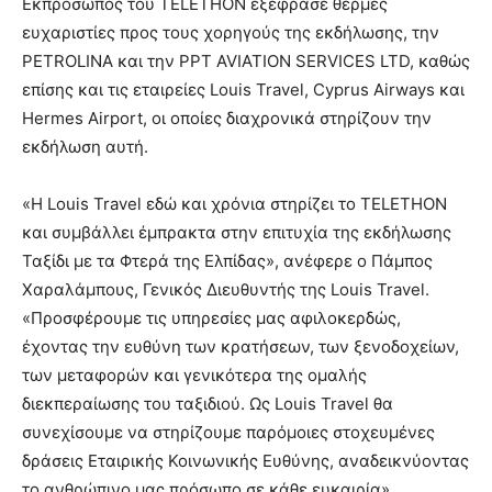
Εκπρόσωπος του TELETHON εξέφρασε θερμές
ευχαριστίες προς τους χορηγούς της εκδήλωσης, την
PETROLINA και την PPT AVIATION SERVICES LTD, καθώς
επίσης και τις εταιρείες Louis Travel, Cyprus Airways και
Hermes Airport, οι οποίες διαχρονικά στηρίζουν την
εκδήλωση αυτή.
«Η Louis Travel εδώ και χρόνια στηρίζει το TELETHON
και συμβάλλει έμπρακτα στην επιτυχία της εκδήλωσης
Ταξίδι με τα Φτερά της Ελπίδας»
,
ανέφερε ο Πάμπος
Χαραλάμπους, Γενικός Διευθυντής της Louis Travel.
«Προσφέρουμε τις υπηρεσίες μας αφιλοκερδώς,
έχοντας την ευθύνη των κρατήσεων, των ξενοδοχείων,
των μεταφορών και γενικότερα της ομαλής
διεκπεραίωσης του ταξιδιού. Ως Louis Travel θα
συνεχίσουμε να στηρίζουμε παρόμοιες στοχευμένες
δράσεις Εταιρικής Κοινωνικής Ευθύνης, αναδεικνύοντας
το ανθρώπινο μας πρόσωπο σε κάθε ευκαιρία».