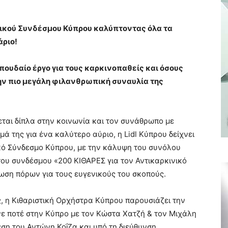
νικού Συνδέσμου Κύπρου καλύπτοντας όλα τα
άριο!
πουδαίο έργο για τους καρκινοπαθείς και όσους
ην πιο μεγάλη φιλανθρωπική συναυλία της
κεται δίπλα στην κοινωνία και τον συνάθρωπο με
ά της για ένα καλύτερο αύριο, η Lidl Κύπρου δείχνει
ικό Σύνδεσμο Κύπρου, με την κάλυψη του συνόλου
ου συνδέσμου «200 ΚΙΘΑΡΕΣ για τον Αντικαρκινικό
ωση πόρων για τους ευγενικούς του σκοπούς.
, η Κιθαριστική Ορχήστρα Κύπρου παρουσιάζει την
νε ποτέ στην Κύπρο με τον Κώστα Χατζή & τον Μιχάλη
ση του Αντώνη Κοΐζα και υπό τη διεύθυνση