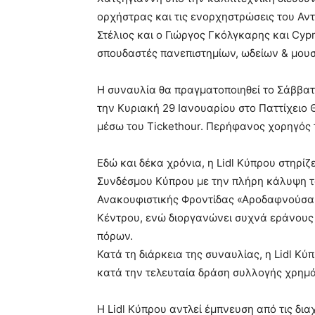
ορχήστρας και τις ενορχηστρώσεις του Αντ
Στέλιος και ο Γιώργος Γκόλγκαρης και Cypr
σπουδαστές πανεπιστημίων, ωδείων & μουσ
Η συναυλία θα πραγματοποιηθεί το Σάββατ
την Κυριακή 29 Ιανουαρίου στο Παττίχειο Θ
μέσω του Tickethour. Περήφανος χορηγός τ
Εδώ και δέκα χρόνια, η Lidl Κύπρου στηρίζ
Συνδέσμου Κύπρου με την πλήρη κάλυψη τ
Ανακουφιστικής Φροντίδας «Αροδαφνούσα»
Κέντρου, ενώ διοργανώνει συχνά εράνους 
πόρων.
Κατά τη διάρκεια της συναυλίας, η Lidl Κ
κατά την τελευταία δράση συλλογής χρημά
Η Lidl Κύπρου αντλεί έμπνευση από τις διαχ