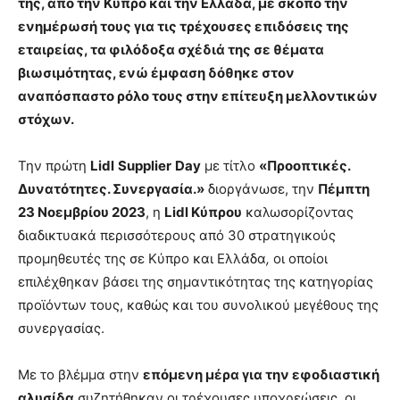
της, από την Κύπρο και την Ελλάδα, με σκοπό την
ενημέρωσή τους για τις τρέχουσες επιδόσεις της
εταιρείας, τα φιλόδοξα σχέδιά της σε θέματα
βιωσιμότητας, ενώ έμφαση δόθηκε στον
αναπόσπαστο ρόλο τους στην επίτευξη μελλοντικών
στόχων.
Την πρώτη
Lidl
Supplier
Day
με τίτλο
«Προοπτικές.
Δυνατότητες. Συνεργασία.»
διοργάνωσε, την
Πέμπτη
23 Νοεμβρίου 2023
, η
Lidl Κύπρου
καλωσορίζοντας
διαδικτυακά περισσότερους από 30 στρατηγικούς
προμηθευτές της σε Κύπρο και Ελλάδα
,
οι οποίοι
επιλέχθηκαν βάσει της σημαντικότητας της κατηγορίας
προϊόντων τους, καθώς και του συνολικού μεγέθους της
συνεργασίας.
Με το βλέμμα στην
επόμενη μέρα για την εφοδιαστική
αλυσίδα
συζητήθηκαν οι τρέχουσες υποχρεώσεις, οι