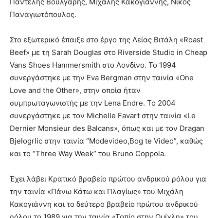
Παντελής Βούλγαρης, Μιχάλης Κακογιάννης, Νίκος
Παναγιωτόπουλος.
Στο εξωτερικό έπαιξε στο έργο της Λείας Βιτάλη «Roast
Beef» με τη Sarah Douglas στο Riverside Studio in Cheap
Vans Shoes Hammersmith στο Λονδίνο. Το 1994
συνεργάστηκε με την Eva Bergman στην ταινία «One
Love and the Other», στην οποία ήταν
συμπρωταγωνιστής με την Lena Endre. Το 2004
συνεργάστηκε με τον Michelle Favart στην ταινία «Le
Dernier Monsieur des Balcans», όπως και με τον Dragan
Bjelogrlic στην ταινία “Modevideo,Bog te Video”, καθώς
και το “Three Way Week” του Bruno Coppola.
Έχει λάβει Κρατικό βραβείο πρώτου ανδρικού ρόλου για
την ταινία «Πάνω Κάτω και Πλαγίως» του Μιχάλη
Κακογιάννη και το δεύτερο βραβείο πρώτου ανδρικού
ρόλου το 1989 για την ταινία «Τοπίο στην Ομίχλη» του