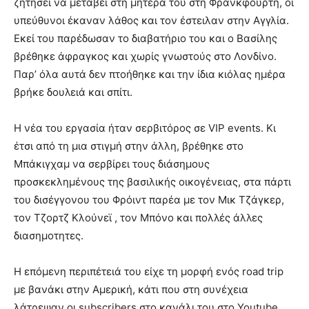
ζητήσει να μεταβεί στη μητέρα του στη Φρανκφούρτη, οι
υπεύθυνοι έκαναν λάθος και τον έστειλαν στην Αγγλία.
Εκεί του παρέδωσαν το διαβατήριο του και ο Βασίλης
βρέθηκε άφραγκος και χωρίς γνωστούς στο Λονδίνο.
Παρ’ όλα αυτά δεν πτοήθηκε και την ίδια κιόλας ημέρα
βρήκε δουλειά και σπίτι.
Η νέα του εργασία ήταν σερβιτόρος σε VIP events. Κι
έτσι από τη μια στιγμή στην άλλη, βρέθηκε στο
Μπάκιγχαμ να σερβίρει τους διάσημους
προσκεκλημένους της βασιλικής οικογένειας, στα πάρτι
του δισέγγονου του Φρόιντ παρέα με τον Μικ Τζάγκερ,
τον Τζορτζ Κλούνεϊ , τον Μπόνο και πολλές άλλες
διασημοτητες.
Η επόμενη περιπέτειά του είχε τη μορφή ενός road trip
με βανάκι στην Αμερική, κάτι που στη συνέχεια
λάτρεψαν οι subscribers στο κανάλι του στο Youtube.