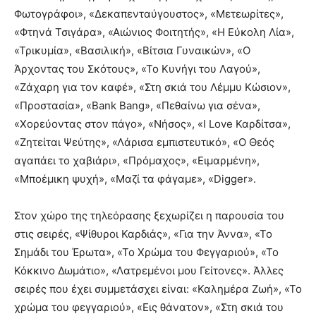
Φωτογράφοι», «Δεκαπενταύγουστος», «Μετεωρίτες»,
«Φτηνά Τσιγάρα», «Αιώνιος Φοιτητής», «Η Εύκολη Λία»,
«Τρικυμία», «Βασιλική», «Βίτσια Γυναικών», «Ο
Άρχοντας του Σκότους», «Το Κυνήγι του Λαγού»,
«Ζάχαρη για τον καφέ», «Στη σκιά του Λέμμυ Κώσιον»,
«Προστασία», «Bank Bang», «Πεθαίνω για σένα»,
«Χορεύοντας στον πάγο», «Νήσος», «I Love Καρδίτσα»,
«Ζητείται Ψεύτης», «Λάρισα εμπιστευτικό», «Ο Θεός
αγαπάει το χαβιάρι», «Πρόμαχος», «Ειμαρμένη»,
«Μποέμικη ψυχή», «Μαζί τα φάγαμε», «Digger».
Στον χώρο της τηλεόρασης ξεχωρίζει η παρουσία του
στις σειρές, «Ψίθυροι Καρδιάς», «Για την Άννα», «Το
Σημάδι του Έρωτα», «Το Χρώμα του Φεγγαριού», «Το
Κόκκινο Δωμάτιο», «Λατρεμένοι μου Γείτονες». Άλλες
σειρές που έχει συμμετάσχει είναι: «Καλημέρα Ζωή», «Το
χρώμα του φεγγαριού», «Εις θάνατον», «Στη σκιά του