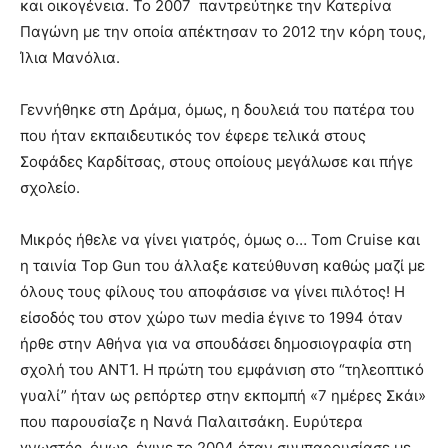
και οικογένεια. Το 2007 παντρεύτηκε την Κατερίνα
Παγώνη με την οποία απέκτησαν το 2012 την κόρη τους,
Ίλια Μανόλια.
Γεννήθηκε στη Δράμα, όμως, η δουλειά του πατέρα του
που ήταν εκπαιδευτικός τον έφερε τελικά στους
Σοφάδες Καρδίτσας, στους οποίους μεγάλωσε και πήγε
σχολείο.
Μικρός ήθελε να γίνει γιατρός, όμως ο… Tom Cruise και
η ταινία Top Gun του άλλαξε κατεύθυνση καθώς μαζί με
όλους τους φίλους του αποφάσισε να γίνει πιλότος! Η
είσοδός του στον χώρο των media έγινε το 1994 όταν
ήρθε στην Αθήνα για να σπουδάσει δημοσιογραφία στη
σχολή του ΑΝΤ1. Η πρώτη του εμφάνιση στο “τηλεοπτικό
γυαλί” ήταν ως ρεπόρτερ στην εκπομπή «7 ημέρες Σκάι»
που παρουσίαζε η Νανά Παλαιτσάκη. Ευρύτερα
γνωστός, όμως, έγινε το 2004 όταν συμπαρουσίασε με