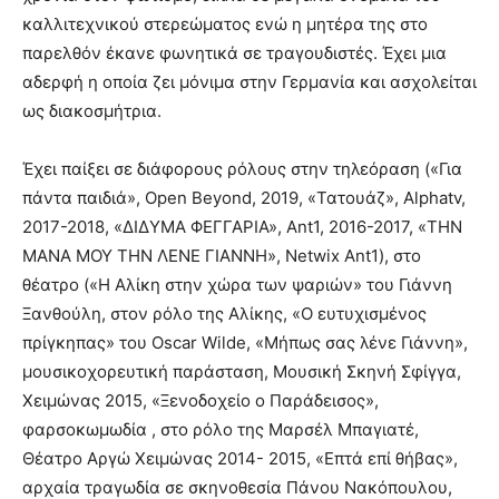
καλλιτεχνικού στερεώματος ενώ η μητέρα της στο
παρελθόν έκανε φωνητικά σε τραγουδιστές. Έχει μια
αδερφή η οποία ζει μόνιμα στην Γερμανία και ασχολείται
ως διακοσμήτρια.
Έχει παίξει σε διάφορους ρόλους στην τηλεόραση («Για
πάντα παιδιά», Open Beyond, 2019, «Τατουάζ», Αlphatv,
2017-2018, «ΔΙΔΥΜΑ ΦΕΓΓΑΡΙΑ», Ant1, 2016-2017, «ΤΗΝ
ΜΑΝΑ ΜΟΥ ΤΗΝ ΛΕΝΕ ΓΙΑΝΝΗ», Netwix Ant1), στο
θέατρο («Η Αλίκη στην χώρα των ψαριών» του Γιάννη
Ξανθούλη, στον ρόλο της Αλίκης, «Ο ευτυχισμένος
πρίγκηπας» του Oscar Wilde, «Μήπως σας λένε Γιάννη»,
μουσικοχορευτική παράσταση, Μουσική Σκηνή Σφίγγα,
Χειμώνας 2015, «Ξενοδοχείο ο Παράδεισος»,
φαρσοκωμωδία , στο ρόλο της Μαρσέλ Μπαγιατέ,
Θέατρο Αργώ Χειμώνας 2014- 2015, «Επτά επί θήβας»,
αρχαία τραγωδία σε σκηνοθεσία Πάνου Νακόπουλου,