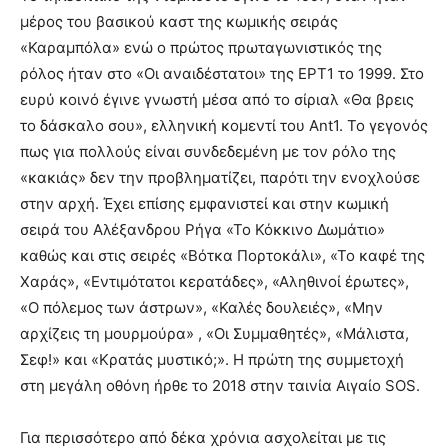
μέρος του βασικού καστ της κωμικής σειράς
«Καραμπόλα» ενώ ο πρώτος πρωταγωνιστικός της
ρόλος ήταν στο «Οι αναιδέστατοι» της ΕΡΤ1 το 1999. Στο
ευρύ κοινό έγινε γνωστή μέσα από το σίριαλ «Θα βρεις
το δάσκαλο σου», ελληνική κομεντί του Ant1. Το γεγονός
πως για πολλούς είναι συνδεδεμένη με τον ρόλο της
«κακιάς» δεν την προβληματίζει, παρότι την ενοχλούσε
στην αρχή. Έχει επίσης εμφανιστεί και στην κωμική
σειρά του Αλέξανδρου Ρήγα «Το Κόκκινο Δωμάτιο»
καθώς και στις σειρές «Βότκα Πορτοκάλι», «Το καφέ της
Χαράς», «Εντιμότατοι κερατάδες», «Αληθινοί έρωτες»,
«Ο πόλεμος των άστρων», «Καλές δουλειές», «Μην
αρχίζεις τη μουρμούρα» , «Οι Συμμαθητές», «Μάλιστα,
Σεφ!» και «Κρατάς μυστικό;». Η πρώτη της συμμετοχή
στη μεγάλη οθόνη ήρθε το 2018 στην ταινία Αιγαίο SOS.
Για περισσότερο από δέκα χρόνια ασχολείται με τις