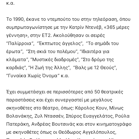
κ.α.
Το 1990, έκανε το ντεμπούτο του στην τηλεόραση, όπου
συμπρωταγωνίστησε με την Κατρίν Ντενέβ, «365 μέρες
γέννηση», στην ΕΤ2. Ακολούθησαν οι σειρές
“Παλίρροια”, “Έκπτωτος άγγελος”, “Το σημάδι του
έρωτα”, “Στη σκιά του πολέμου”, “Ιδιαιτέρα για
κλάματα”, “Μυστικές διαδρομές”, “Στο δρόμο της
καρδιάς”, “Η Ζωή της Άλλης”, “Βαλς με 12 Θεούς”,
“Γυναίκα Χωρίς Όνομα” κ.α.
Έχει συμμετάσχει σε περισσότερες από 50 θεατρικές
παραστάσεις και έχει συνεργαστεί με μεγάλους
σκηνοθέτες στο θέατρο, όπως: Κάρολος Κουν, Μίνως
Βολανάκης, Ζυλ Ντασσέν, Σπύρος Ευαγγελάτος, Ρούλα
Πατεράκη, Aνδρέας Βουτσινάς και στον κινηματογράφο
με σκηνοθέτες όπως οι Θεόδωρος Αγγελόπουλος,