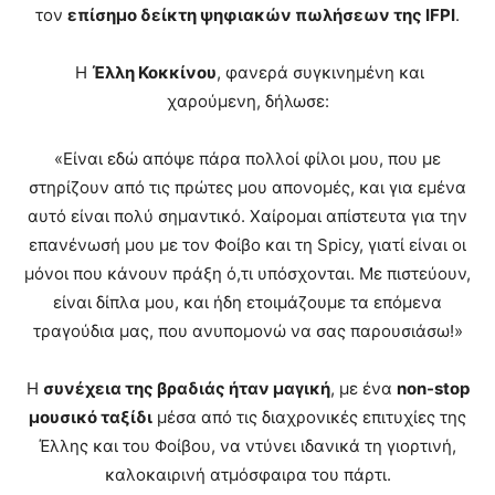
τον
επίσημο δείκτη ψηφιακών πωλήσεων της IFPI
.
Η
Έλλη Κοκκίνου
, φανερά συγκινημένη και
χαρούμενη, δήλωσε:
«Είναι εδώ απόψε πάρα πολλοί φίλοι μου, που με
στηρίζουν από τις πρώτες μου απονομές, και για εμένα
αυτό είναι πολύ σημαντικό. Χαίρομαι απίστευτα για την
επανένωσή μου με τον Φοίβο και τη Spicy, γιατί είναι οι
μόνοι που κάνουν πράξη ό,τι υπόσχονται. Με πιστεύουν,
είναι δίπλα μου, και ήδη ετοιμάζουμε τα επόμενα
τραγούδια μας, που ανυπομονώ να σας παρουσιάσω!»
Η
συνέχεια της βραδιάς ήταν μαγική
, με ένα
non-stop
μουσικό ταξίδι
μέσα από τις διαχρονικές επιτυχίες της
Έλλης και του Φοίβου, να ντύνει ιδανικά τη γιορτινή,
καλοκαιρινή ατμόσφαιρα του πάρτι.