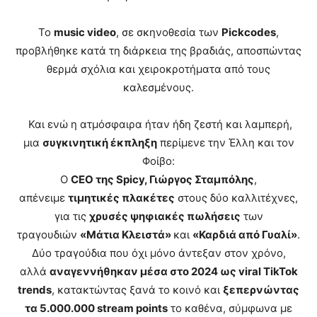
Το
music video
, σε σκηνοθεσία των
Pickcodes
,
προβλήθηκε κατά τη διάρκεια της βραδιάς, αποσπώντας
θερμά σχόλια και χειροκροτήματα από τους
καλεσμένους.
Και ενώ η ατμόσφαιρα ήταν ήδη ζεστή και λαμπερή,
μια
συγκινητική έκπληξη
περίμενε την Έλλη και τον
Φοίβο:
Ο
CEO της Spicy, Γιώργος Σταμπόλης
,
απένειμε
τιμητικές πλακέτες
στους δύο καλλιτέχνες,
για τις
χρυσές ψηφιακές πωλήσεις
των
τραγουδιών
«Μάτια Κλειστά»
και
«Καρδιά από Γυαλί»
.
Δύο τραγούδια που όχι μόνο άντεξαν στον χρόνο,
αλλά
αναγεννήθηκαν μέσα στο 2024 ως viral TikTok
trends
, κατακτώντας ξανά το κοινό και
ξεπερνώντας
τα 5.000.000 stream points
το καθένα, σύμφωνα με