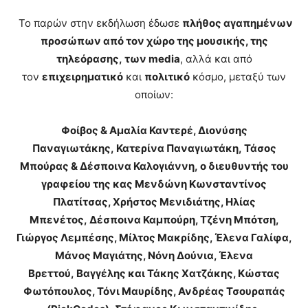
Το παρών στην εκδήλωση έδωσε
πλήθος αγαπημένων
προσώπων από τον χώρο της μουσικής, της
τηλεόρασης
,
των media
,
αλλά και από
τον
επιχειρηματικό
και
πολιτικό
κόσμο,
μεταξύ των
οποίων:
Φοίβος & Αμαλία Καντερέ, Διονύσης
Παναγιωτάκης,
Κατερίνα Παναγιωτάκη,
Τάσος
Μπούρας & Δέσποινα Καλογιάννη,
ο διευθυντής του
γραφείου της κας Μενδώνη Κωνσταντίνος
Πλατίτσας, Χρήστος Μενιδιάτης, Ηλίας
Μπενέτος,
Δέσποινα Καμπούρη, Τζένη Μπότση,
Γιώργος Λεμπέσης, Μίλτος Μακρίδης, Έλενα Γαλίφα,
Μάνος Μαγιάτης, Νόνη Δούνια, Έλενα
Βρεττού,
Βαγγέλης και Τάκης Χατζάκης, Κώστας
Φωτόπουλος, Τόνι Μαυρίδης, Ανδρέας Τσουραπάς