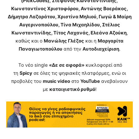
(
PickCodes
),
Στέφανος Κωνσταντινίδης,
Κωνσταντίνος Χριστοφόρου, Αντώνης Βοεράκος,
Δήμητρα Λαζαράτου, Χριστίνα Μηλιού, Γωγώ & Μαίρη
Αυγερινοπούλου, Τίνα Μιχαηλίδου, Στέλιος
Κωνσταντινίδης, Τίτος Λαχανάς, Ελεάνα Αζούκη
,
καθώς και
ο
Μανώλης Γλέζος
και η
Μαργαρίτα
Παναγιωτοπούλου
από την
Αυτοδιαχείριση
.
Το νέο single
«Δε σε αφορά»
κυκλοφορεί από
τη
Spicy
σε όλες τις ψηφιακές πλατφόρμες, ενώ οι
προβολές του
music video
στο
YouTube
ανεβαίνουν
με
καταιγιστικό ρυθμό
!