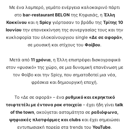
Με ένα λαμπερό, γεμάτο ενέργεια καλοκαιρινό πάρτι
στο
bar-restaurant BELON
της Κηφισιάς, η
Έλλη
Κοκκίνου
και η
Spicy
γιόρτασαν το βράδυ της
Τρίτης 10
Ιουνίου
την επανεκκίνηση της συνεργασίας τους και την
κυκλοφορία του ολοκαίνουργιου single
«Δε σε αφορά»
,
σε μουσική και στίχους του
Φοίβου
.
Μετά από
11 χρόνια
, η Έλλη επιστρέφει δισκογραφικά
στον «φυσικό» της χώρο, σε μια δυναμική επανένωση με
τον Φοίβο και την Spicy, που σηματοδοτεί μια νέα,
φρέσκια και δημιουργική εποχή.
Το «Δε σε αφορά» – ένα
ρυθμικό και εκρηκτικό
τσιφτετέλι με έντονα ροκ στοιχεία
– έχει ήδη γίνει
talk
of the town
, ακούγεται ασταμάτητα σε
ραδιόφωνα,
ψηφιακές πλατφόρμες και clubs
και έχει σημειώσει
εντυπωσιακή πορεία στα trends του
YouTube
.