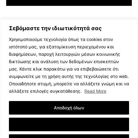
Σεβόμαστε την ιδιωτικότητά σας
Χρησιμοποιούμε τεχνολογία όπως τα cookies στον
ιστότοπό μας, για εξατομίκευση περιεχομένου και
διαφημίσεων, παροχή λειτουργιών μέσων κοινωνικής
ΕΛΛΗΝΙΚΗ ΜΟΥΣΙΚΗ
δικτύωσης και ανάλυση των δεδομένων επισκεπτών
TV SHOWS
μας. Κάντε κλικ παρακάτω για να επιβεβαιώσετε ότι
EVENTS
συμφωνείτε με τη χρήση αυτής της τεχνολογίας στο web.
ΘΕΑΤΡΟ
Οποιαδήποτε στιγμή, μπορείτε να αλλάξετε γνώμη και να
CINEMA
αλλάξετε επιλογές συγκατάθεσης.
Read More
ΔΙΑΓΩΝΙΣΜΟΙ
STOA CULTURA
Αποδοχή όλων
BRANDS
ΣΥΝΕΝΤΕΥΞΕΙΣ
Εμφάνιση Λεπτομερειών