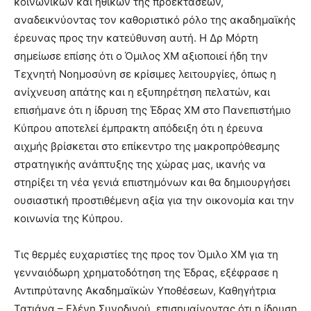
κοινωνικών και ηθικών της προεκτάσεων,
αναδεικνύοντας τον καθοριστικό ρόλο της ακαδημαϊκής
έρευνας προς την κατεύθυνση αυτή. Η Δρ Μόρτη
σημείωσε επίσης ότι ο Όμιλος XM αξιοποιεί ήδη την
Τεχνητή Νοημοσύνη σε κρίσιμες λειτουργίες, όπως η
ανίχνευση απάτης και η εξυπηρέτηση πελατών, και
επισήμανε ότι η ίδρυση της Έδρας ΧΜ στο Πανεπιστήμιο
Κύπρου αποτελεί έμπρακτη απόδειξη ότι η έρευνα
αιχμής βρίσκεται στο επίκεντρο της μακροπρόθεσμης
στρατηγικής ανάπτυξης της χώρας μας, ικανής να
στηρίξει τη νέα γενιά επιστημόνων και θα δημιουργήσει
ουσιαστική προστιθέμενη αξία για την οικονομία και την
κοινωνία της Κύπρου.
Τις θερμές ευχαριστίες της προς τον Όμιλο ΧΜ για τη
γενναιόδωρη χρηματοδότηση της Έδρας, εξέφρασε η
Αντιπρύτανης Ακαδημαϊκών Υποθέσεων, Καθηγήτρια
Τατιάνα – Ελένη Συνοδινού, επισημαίνοντας ότι η ίδρυση