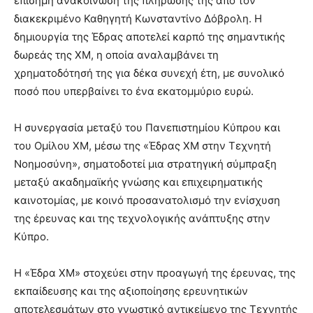
επίσημη ανακοίνωση της πλήρωσής της από τον
διακεκριμένο Καθηγητή Κωνσταντίνο Δόβρολη. Η
δημιουργία της Έδρας αποτελεί καρπό της σημαντικής
δωρεάς της XΜ, η οποία αναλαμβάνει τη
χρηματοδότησή της για δέκα συνεχή έτη, με συνολικό
ποσό που υπερβαίνει το ένα εκατομμύριο ευρώ.
Η συνεργασία μεταξύ του Πανεπιστημίου Κύπρου και
του Ομίλου XM, μέσω της «Έδρας ΧΜ στην Τεχνητή
Νοημοσύνη», σηματοδοτεί μια στρατηγική σύμπραξη
μεταξύ ακαδημαϊκής γνώσης και επιχειρηματικής
καινοτομίας, με κοινό προσανατολισμό την ενίσχυση
της έρευνας και της τεχνολογικής ανάπτυξης στην
Κύπρο.
Η «Έδρα ΧΜ» στοχεύει στην προαγωγή της έρευνας, της
εκπαίδευσης και της αξιοποίησης ερευνητικών
αποτελεσμάτων στο γνωστικό αντικείμενο της Τεχνητής