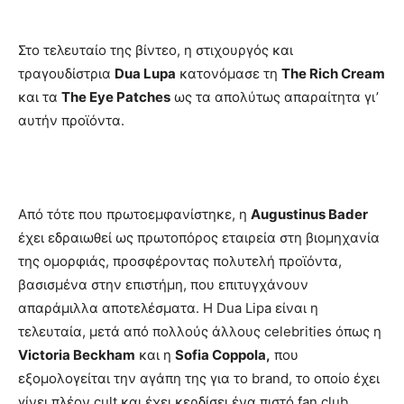
Στο τελευταίο της βίντεο, η στιχουργός και
τραγουδίστρια
Dua Lupa
κατονόμασε τη
The Rich Cream
και τα
The Eye Patches
ως τα απολύτως απαραίτητα γι’
αυτήν προϊόντα.
Από τότε που πρωτοεμφανίστηκε, η
Augustinus Bader
έχει εδραιωθεί ως πρωτοπόρος εταιρεία στη βιομηχανία
της ομορφιάς, προσφέροντας πολυτελή προϊόντα,
βασισμένα στην επιστήμη, που επιτυγχάνουν
απαράμιλλα αποτελέσματα. H Dua Lipa είναι η
τελευταία, μετά από πολλούς άλλους celebrities όπως η
Victoria Beckham
και η
Sofia Coppola,
που
εξομολογείται την αγάπη της για το brand, το οποίο έχει
γίνει πλέον cult και έχει κερδίσει ένα πιστό fan club