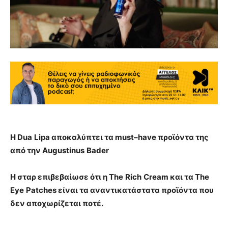
Η
Dua
Lipa
αποκαλύπτει τα
must
–
have
προϊόντα της
από την
Augustinus
Bader
Η σταρ επιβεβαίωσε ότι η
The
Rich
Cream
και τα
The
Eye
Patches
είναι τα αναντικατάστατα προϊόντα που
δεν αποχωρίζεται ποτέ.