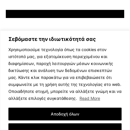
Σεβόμαστε την ιδιωτικότητά σας
Χρησιμοποιούμε τεχνολογία όπως τα cookies στον
ιστότοπό μας, για εξατομίκευση περιεχομένου και
διαφημίσεων, παροχή λειτουργιών μέσων κοινωνικής
ΕΛΛΗΝΙΚΗ ΜΟΥΣΙΚΗ
δικτύωσης και ανάλυση των δεδομένων επισκεπτών
TV SHOWS
μας. Κάντε κλικ παρακάτω για να επιβεβαιώσετε ότι
EVENTS
συμφωνείτε με τη χρήση αυτής της τεχνολογίας στο web.
ΘΕΑΤΡΟ
Οποιαδήποτε στιγμή, μπορείτε να αλλάξετε γνώμη και να
CINEMA
αλλάξετε επιλογές συγκατάθεσης.
Read More
ΔΙΑΓΩΝΙΣΜΟΙ
STOA CULTURA
Αποδοχή όλων
BRANDS
ΣΥΝΕΝΤΕΥΞΕΙΣ
Εμφάνιση Λεπτομερειών