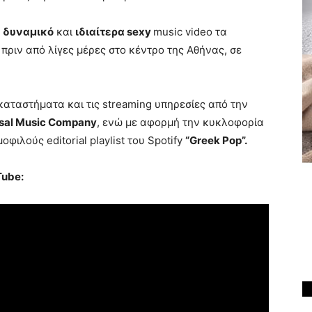
α
δυναμικό
και
ιδιαίτερα
sexy
music video τα
ριν από λίγες μέρες στο κέντρο της Αθήνας, σε
αταστήματα και τις streaming υπηρεσίες από την
rsal Music Company
, ενώ με αφορμή την κυκλοφορία
ιλούς editorial playlist του Spotify
“
Greek Pop
”.
Tube
: