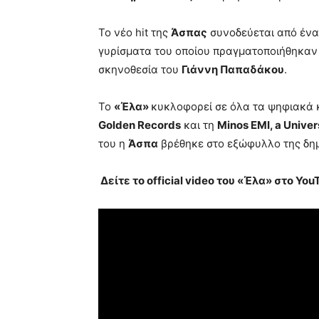
Το νέο hit της
Άσπας
συνοδεύεται από έν
γυρίσματα του οποίου πραγματοποιήθηκαν π
σκηνοθεσία του
Γιάννη Παπαδάκου
.
Το
«Έλα»
κυκλοφορεί σε όλα τα ψηφιακά κ
Golden Records
και τη
Minos EMI
,
a Unive
του η
Άσπα
βρέθηκε στο εξώφυλλο της δημοφ
Δείτε το
official video
του «Έλα» στο
You