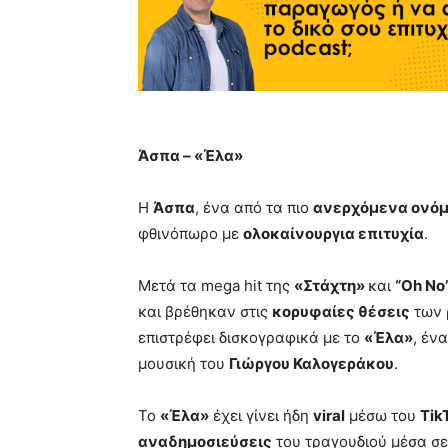
Άσπα – «Έλα»
Η
Άσπα
, ένα από τα πιο
ανερχόμενα ονό
φθινόπωρο με
ολοκαίνουργια επιτυχία
.
Μετά τα mega hit της
«Στάχτη»
και
“
Oh No
και βρέθηκαν στις
κορυφαίες θέσεις
των 
επιστρέφει δισκογραφικά με το
«Έλα»
, έν
μουσική του
Γιώργου Καλογεράκου
.
Το
«Έλα»
έχει γίνει ήδη
viral
μέσω του
Tik
αναδημοσιεύσεις
του τραγουδιού μέσα σε