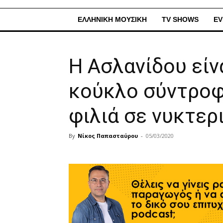
ΕΛΛΗΝΙΚΗ ΜΟΥΣΙΚΗ
TV SHOWS
EV
Η Ασλανίδου είνα
κούκλο σύντροφο
φιλιά σε νυκτερ
By
Νίκος Παπασταύρου
-
05/03/2020