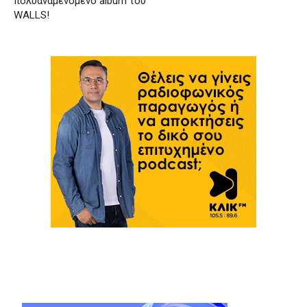
πολυαναμενόμενο album του
WALLS!