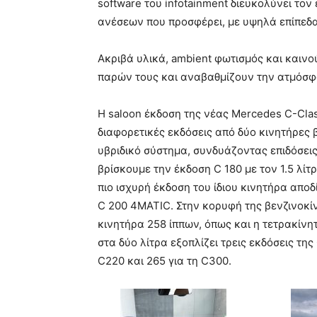
software του infotainment διευκολύνει τον
ανέσεων που προσφέρει, με υψηλά επίπεδα
Ακριβά υλικά, ambient φωτισμός και καινού
παρών τους και αναβαθμίζουν την ατμόσφα
Η saloon έκδοση της νέας Mercedes C-Cla
διαφορετικές εκδόσεις από δύο κινητήρες
υβριδικό σύστημα, συνδυάζοντας επιδόσει
βρίσκουμε την έκδοση C 180 με τον 1.5 λί
πιο ισχυρή έκδοση του ίδιου κινητήρα αποδ
C 200 4MATIC. Στην κορυφή της βενζινοκίν
κινητήρα 258 ίππων, όπως και η τετρακίνη
στα δύο λίτρα εξοπλίζει τρεις εκδόσεις της
C220 και 265 για τη C300.