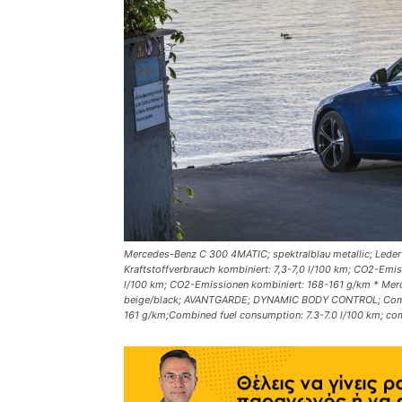
Mercedes-Benz C 300 4MATIC; spektralblau metallic; L
Kraftstoffverbrauch kombiniert: 7,3-7,0 l/100 km; CO2-Emis
l/100 km; CO2-Emissionen kombiniert: 168-161 g/km * Merc
beige/black; AVANTGARDE; DYNAMIC BODY CONTROL; Combin
161 g/km;Combined fuel consumption: 7.3-7.0 l/100 km; c