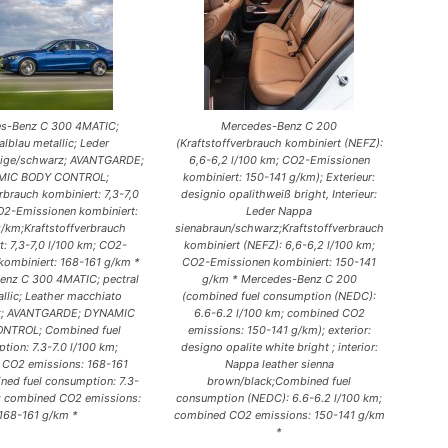
s-Benz C 300 4MATIC;
Mercedes-Benz C 200
alblau metallic; Leder
(Kraftstoffverbrauch kombiniert (NEFZ):
ige/schwarz; AVANTGARDE;
6,6-6,2 l/100 km; CO2-Emissionen
MIC BODY CONTROL;
kombiniert: 150-141 g/km); Exterieur:
rbrauch kombiniert: 7,3-7,0
designio opalithweiß bright, Interieur:
O2-Emissionen kombiniert:
Leder Nappa
/km;Kraftstoffverbrauch
sienabraun/schwarz;Kraftstoffverbrauch
t: 7,3-7,0 l/100 km; CO2-
kombiniert (NEFZ): 6,6-6,2 l/100 km;
kombiniert: 168-161 g/km *
CO2-Emissionen kombiniert: 150-141
enz C 300 4MATIC; pectral
g/km * Mercedes-Benz C 200
allic; Leather macchiato
(combined fuel consumption (NEDC):
ck; AVANTGARDE; DYNAMIC
6.6-6.2 l/100 km; combined CO2
NTROL; Combined fuel
emissions: 150-141 g/km); exterior:
tion: 7.3-7.0 l/100 km;
designo opalite white bright ; interior:
CO2 emissions: 168-161
Nappa leather sienna
ed fuel consumption: 7.3-
brown/black;Combined fuel
m; combined CO2 emissions:
consumption (NEDC): 6.6-6.2 l/100 km;
168-161 g/km *
combined CO2 emissions: 150-141 g/km
*