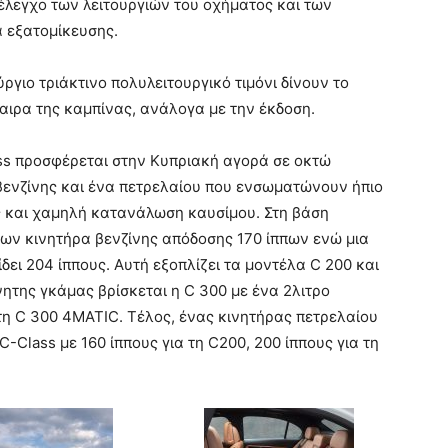
 έλεγχο των λειτουργιών του οχήματος και των
 εξατομίκευσης.
ργιο τριάκτινο πολυλειτουργικό τιμόνι δίνουν το
ιρα της καμπίνας, ανάλογα με την έκδοση.
ss προσφέρεται στην Κυπριακή αγορά σε οκτώ
 βενζίνης και ένα πετρελαίου που ενσωματώνουν ήπιο
ς και χαμηλή κατανάλωση καυσίμου. Στη βάση
τρων κινητήρα βενζίνης απόδοσης 170 ίππων ενώ μια
ίδει 204 ίππους. Αυτή εξοπλίζει τα μοντέλα C 200 και
ητης γκάμας βρίσκεται η C 300 με ένα 2λιτρο
τη C 300 4MATIC. Τέλος, ένας κινητήρας πετρελαίου
 C-Class με 160 ίππους για τη C200, 200 ίππους για τη