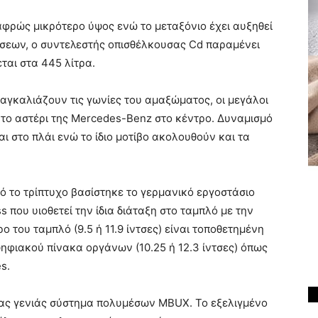
αφρώς μικρότερο ύψος ενώ το μεταξόνιο έχει αυξηθεί
άσεων, ο συντελεστής οπισθέλκουσας Cd παραμένει
ται στα 445 λίτρα.
αγκαλιάζουν τις γωνίες του αμαξώματος, οι μεγάλοι
 το αστέρι της Mercedes-Benz στο κέντρο. Δυναμισμό
ι στο πλάι ενώ το ίδιο μοτίβο ακολουθούν και τα
τό το τρίπτυχο βασίστηκε το γερμανικό εργοστάσιο
 που υιοθετεί την ίδια διάταξη στο ταμπλό με την
ο του ταμπλό (9.5 ή 11.9 ίντσες) είναι τοποθετημένη
ψηφιακού πίνακα οργάνων (10.25 ή 12.3 ίντσες) όπως
es.
νέας γενιάς σύστημα πολυμέσων MBUX. Το εξελιγμένο