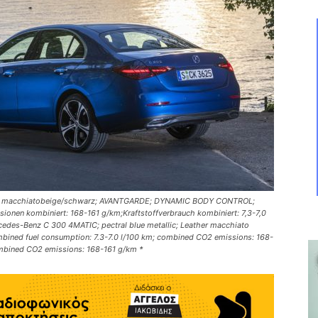
eder macchiatobeige/schwarz; AVANTGARDE; DYNAMIC BODY CONTROL;
sionen kombiniert: 168-161 g/km;Kraftstoffverbrauch kombiniert: 7,3-7,0
edes-Benz C 300 4MATIC; pectral blue metallic; Leather macchiato
ed fuel consumption: 7.3-7.0 l/100 km; combined CO2 emissions: 168-
ombined CO2 emissions: 168-161 g/km *