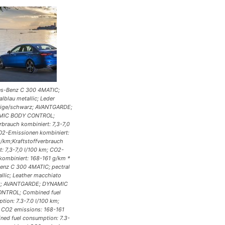
s-Benz C 300 4MATIC;
alblau metallic; Leder
ige/schwarz; AVANTGARDE;
MIC BODY CONTROL;
rbrauch kombiniert: 7,3-7,0
O2-Emissionen kombiniert:
/km;Kraftstoffverbrauch
t: 7,3-7,0 l/100 km; CO2-
kombiniert: 168-161 g/km *
enz C 300 4MATIC; pectral
allic; Leather macchiato
ck; AVANTGARDE; DYNAMIC
NTROL; Combined fuel
tion: 7.3-7.0 l/100 km;
CO2 emissions: 168-161
ed fuel consumption: 7.3-