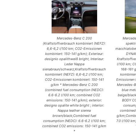
Mercedes-Benz C 200
Mercede
(Kraftstoffverbrauch kombiniert (NEFZ):
spektr
6,6-6,2 l/100 km; CO2-Emissionen
macchiatobe
kombiniert: 150-141 g/km); Exterieur:
DYNA
designio opalithweiß bright, Interieur:
Kraftstoffve
Leder Nappa
l/100 km; C
sienabraun/schwarz;Kraftstoffverbrauch
168-161 g
kombiniert (NEFZ): 6,6-6,2 l/100 km;
kombinier
CO2-Emissionen kombiniert: 150-141
Emissionen 
g/km * Mercedes-Benz C 200
Mercedes-B
(combined fuel consumption (NEDC):
blue met
6.6-6.2 l/100 km; combined CO2
beige/bla
emissions: 150-141 g/km); exterior:
BODY CO
designo opalite white bright ; interior:
consump
Nappa leather sienna
combined 
brown/black;Combined fuel
g/km;Combin
consumption (NEDC): 6.6-6.2 l/100 km;
7.0 l/100 k
combined CO2 emissions: 150-141 g/km
*