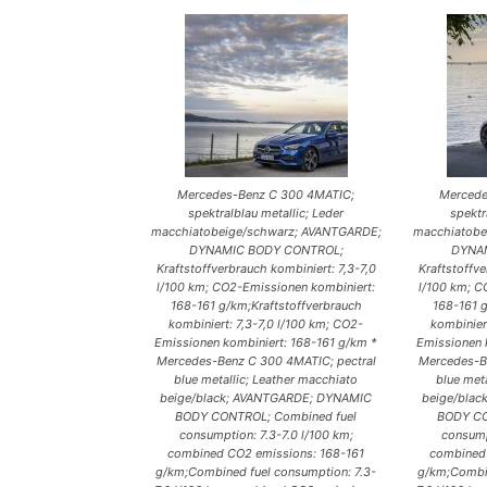
Mercedes-Benz C 300 4MATIC;
Mercede
spektralblau metallic; Leder
spektr
macchiatobeige/schwarz; AVANTGARDE;
macchiatobe
DYNAMIC BODY CONTROL;
DYNA
Kraftstoffverbrauch kombiniert: 7,3-7,0
Kraftstoffve
l/100 km; CO2-Emissionen kombiniert:
l/100 km; C
168-161 g/km;Kraftstoffverbrauch
168-161 g
kombiniert: 7,3-7,0 l/100 km; CO2-
kombinier
Emissionen kombiniert: 168-161 g/km *
Emissionen 
Mercedes-Benz C 300 4MATIC; pectral
Mercedes-B
blue metallic; Leather macchiato
blue met
beige/black; AVANTGARDE; DYNAMIC
beige/bla
BODY CONTROL; Combined fuel
BODY CO
consumption: 7.3-7.0 l/100 km;
consump
combined CO2 emissions: 168-161
combined 
g/km;Combined fuel consumption: 7.3-
g/km;Combin