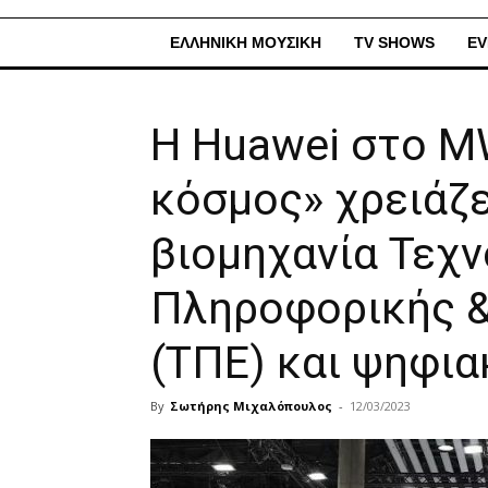
ΕΛΛΗΝΙΚΗ ΜΟΥΣΙΚΗ
TV SHOWS
EV
H Huawei στο M
κόσμος» χρειάζ
βιομηχανία Τεχ
Πληροφορικής &
(ΤΠΕ) και ψηφια
By
Σωτήρης Μιχαλόπουλος
-
12/03/2023