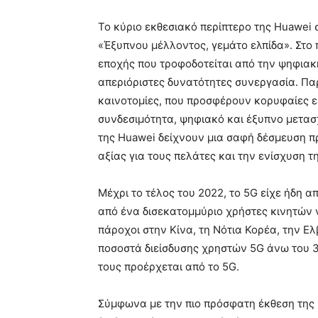
Το κύριο εκθεσιακό περίπτερο της Huawei
«Έξυπνου μέλλοντος, γεμάτο ελπίδα». Στο 
εποχής που τροφοδοτείται από την ψηφιακή
απεριόριστες δυνατότητες συνεργασία.
Παρ
καινοτομίες, που προσφέρουν κορυφαίες ε
συνδεσιμότητα, ψηφιακό και έξυπνο μετασχ
της Huawei δείχνουν μια σαφή δέσμευση πρ
αξίας για τους πελάτες και την ενίσχυση τ
Μέχρι το τέλος του 2022, το 5G είχε ήδη α
από ένα δισεκατομμύριο χρήστες κινητών ν
πάροχοι στην Κίνα, τη Νότια Κορέα, την Ελβ
ποσοστά διείσδυσης χρηστών 5G άνω του 3
τους προέρχεται από το 5G.
Σύμφωνα με την πιο πρόσφατη έκθεση της O