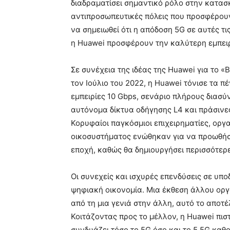
διαδραματίσει σημαντικό ρόλο στην κατασ
αντιπροσωπευτικές πόλεις που προσφέρουν
να σημειωθεί ότι η απόδοση 5G σε αυτές τι
η Huawei προσφέρουν την καλύτερη εμπειρ
Σε συνέχεια της ιδέας της Huawei για το 
τον Ιούλιο του 2022, η Huawei τόνισε τα π
εμπειρίες 10 Gbps, σενάριο πλήρους διασ
αυτόνομα δίκτυα οδήγησης L4 και πράσινε
Κορυφαίοι παγκόσμιοι επιχειρηματίες, οργα
οικοσυστήματος ενώθηκαν για να προωθήσο
εποχή, καθώς θα δημιουργήσει περισσότερε
Οι συνεχείς και ισχυρές επενδύσεις σε υ
ψηφιακή οικονομία. Μια έκθεση άλλου οργα
από τη μια γενιά στην άλλη, αυτό το αποτ
Κοιτάζοντας προς το μέλλον, η Huawei πιστ
συνδυάζει τόσο το 5G όσο και το 5.5G καθο