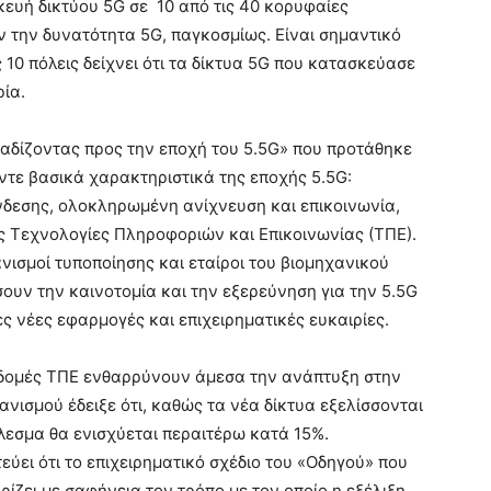
κευή δικτύου 5G σε 10 από τις 40 κορυφαίες
 την δυνατότητα 5G, παγκοσμίως. Είναι σημαντικό
ς 10 πόλεις δείχνει ότι τα δίκτυα 5G που κατασκεύασε
ία.
«Βαδίζοντας προς την εποχή του 5.5G» που προτάθηκε
έντε βασικά χαρακτηριστικά της εποχής 5.5G:
ύνδεσης, ολοκληρωμένη ανίχνευση και επικοινωνία,
ς Τεχνολογίες Πληροφοριών και Επικοινωνίας (ΤΠΕ).
νισμοί τυποποίησης και εταίροι του βιομηχανικού
υν την καινοτομία και την εξερεύνηση για την 5.5G
ς νέες εφαρμογές και επιχειρηματικές ευκαιρίες.
ποδομές ΤΠΕ ενθαρρύνουν άμεσα την ανάπτυξη στην
νισμού έδειξε ότι, καθώς τα νέα δίκτυα εξελίσσονται
έλεσμα θα ενισχύεται περαιτέρω κατά 15%.
εύει ότι το επιχειρηματικό σχέδιο του «Οδηγού» που
ρίζει με σαφήνεια τον τρόπο με τον οποίο η εξέλιξη