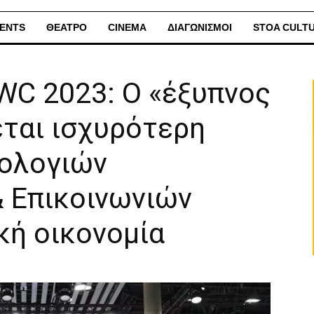
ENTS
ΘΕΑΤΡΟ
CINEMA
ΔΙΑΓΩΝΙΣΜΟΙ
STOA CULT
WC 2023: Ο «έξυπνος
εται ισχυρότερη
νολογιών
 Επικοινωνιών
κή οικονομία