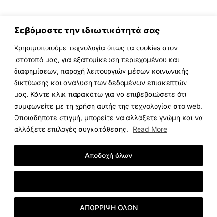
Σεβόμαστε την ιδιωτικότητά σας
Χρησιμοποιούμε τεχνολογία όπως τα cookies στον
ιστότοπό μας, για εξατομίκευση περιεχομένου και
διαφημίσεων, παροχή λειτουργιών μέσων κοινωνικής
ΕΛΛΗΝΙΚΗ ΜΟΥΣΙΚΗ
δικτύωσης και ανάλυση των δεδομένων επισκεπτών
TV SHOWS
μας. Κάντε κλικ παρακάτω για να επιβεβαιώσετε ότι
EVENTS
συμφωνείτε με τη χρήση αυτής της τεχνολογίας στο web.
ΘΕΑΤΡΟ
Οποιαδήποτε στιγμή, μπορείτε να αλλάξετε γνώμη και να
CINEMA
αλλάξετε επιλογές συγκατάθεσης.
Read More
ΔΙΑΓΩΝΙΣΜΟΙ
STOA CULTURA
Αποδοχή όλων
BRANDS
ΣΥΝΕΝΤΕΥΞΕΙΣ
Εμφάνιση Λεπτομερειών
ΑΠΟΡΡΙΨΗ ΟΛΩΝ
© 2023 music.net.cy, All Rights Reserved