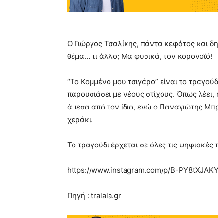
Ο Γιώργος Τσαλίκης, πάντα κεφάτος και δημ
θέμα… τι άλλο; Μα φυσικά, τον κορονοϊό!
“Το Κομμένο μου τσιγάρο” είναι το τραγούδ
παρουσιάσει με νέους στίχους. Όπως λέει, 
άμεσα από τον ίδιο, ενώ ο Παναγιώτης Μπρ
χεράκι.
Το τραγούδι έρχεται σε όλες τις ψηφιακές
https://www.instagram.com/p/B-PY8tXJAK
Πηγή : tralala.gr