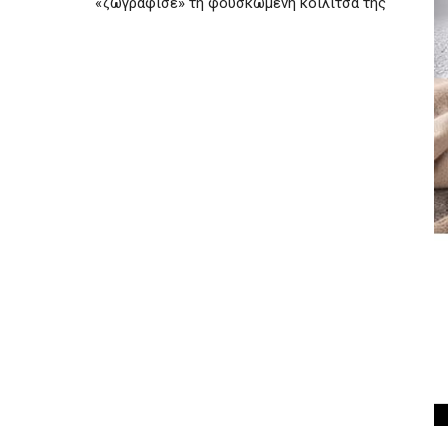
«ζωγράφισε» τη φουσκωμένη κοιλίτσα της