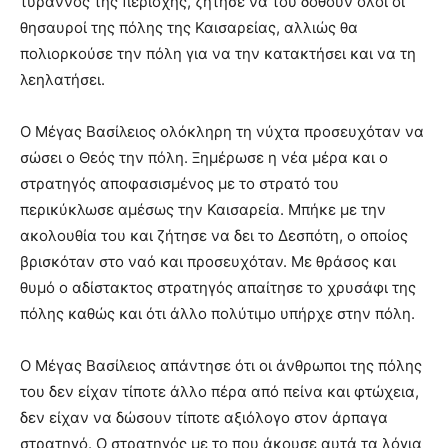
τύραννος της περιοχής, ζήτησε να του δοθούν όλοι οι
θησαυροί της πόλης της Καισαρείας, αλλιώς θα
πολιορκούσε την πόλη για να την κατακτήσει και να τη
λεηλατήσει.
Ο Μέγας Βασίλειος ολόκληρη τη νύχτα προσευχόταν να
σώσει ο Θεός την πόλη. Ξημέρωσε η νέα μέρα και ο
στρατηγός αποφασισμένος με το στρατό του
περικύκλωσε αμέσως την Καισαρεία. Μπήκε με την
ακολουθία του και ζήτησε να δει το Δεσπότη, ο οποίος
βρισκόταν στο ναό και προσευχόταν. Με θράσος και
θυμό ο αδίστακτος στρατηγός απαίτησε το χρυσάφι της
πόλης καθώς και ότι άλλο πολύτιμο υπήρχε στην πόλη.
Ο Μέγας Βασίλειος απάντησε ότι οι άνθρωποι της πόλης
του δεν είχαν τίποτε άλλο πέρα από πείνα και φτώχεια,
δεν είχαν να δώσουν τίποτε αξιόλογο στον άρπαγα
στρατηγό. Ο στρατηγός με το που άκουσε αυτά τα λόγια