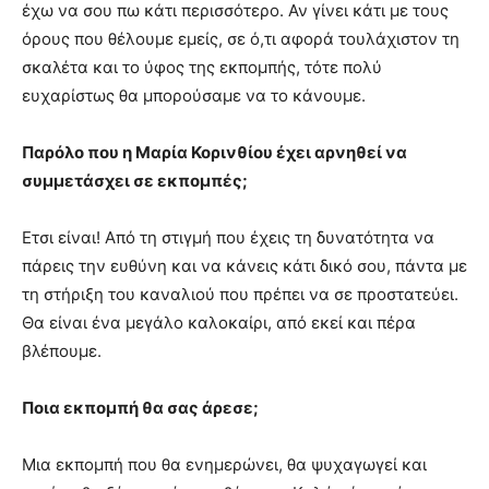
έχω να σου πω κάτι περισσότερο. Αν γίνει κάτι µε τους
όρους που θέλουµε εµείς, σε ό,τι αφορά τουλάχιστον τη
σκαλέτα και το ύφος της εκποµπής, τότε πολύ
ευχαρίστως θα µπορούσαµε να το κάνουµε.
Παρόλο που η Μαρία Κορινθίου έχει αρνηθεί να
συµµετάσχει σε εκποµπές;
Ετσι είναι! Από τη στιγµή που έχεις τη δυνατότητα να
πάρεις την ευθύνη και να κάνεις κάτι δικό σου, πάντα µε
τη στήριξη του καναλιού που πρέπει να σε προστατεύει.
Θα είναι ένα µεγάλο καλοκαίρι, από εκεί και πέρα
βλέπουµε.
Ποια εκποµπή θα σας άρεσε;
Μια εκποµπή που θα ενηµερώνει, θα ψυχαγωγεί και