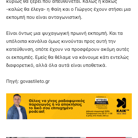
κυρίως θα ξέρει πού απευθύνεται. Καλώς ή κακώς
-καλώς θα έλεγα- η Φαίη και ο Γιώργος έχουν στήσει µια
εκποµπή που είναι ανταγωνιστική.
Είναι όντως µια ψυχαγωγική πρωινή εκποµπή. Και τα
υπόλοιπα κανάλια όµως κινούνται προς αυτή την
κατεύθυνση, οπότε έχουν να προσφέρουν ακόµη αυτές
οι εκποµπές. Εµείς θα θέλαµε να κάνουµε κάτι εντελώς
διαφορετικό, αλλά όλα αυτά είναι υποθετικά.
Πηγή: govastileto.gr