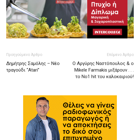
Προηγούμενο Άρθρο
Επόμενο Άρθρο
Δημήτρης Σαμόλης – Νέο
Ο Αργύρης Ναστόπουλος & ο
τραγούδι “Atari”
Mikele Farmakis μιξάρουν . . .
το Νο1 hit του καλοκαιριού!