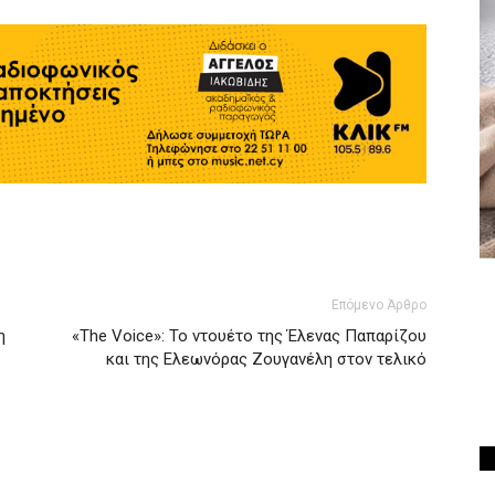
Επόμενο Άρθρο
η
«The Voice»: Το ντουέτο της Έλενας Παπαρίζου
και της Ελεωνόρας Ζουγανέλη στον τελικό