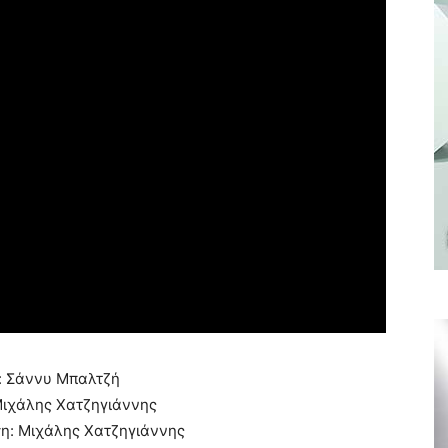
ι: Σάννυ Μπαλτζή
Μιχάλης Χατζηγιάννης
η: Μιχάλης Χατζηγιάννης