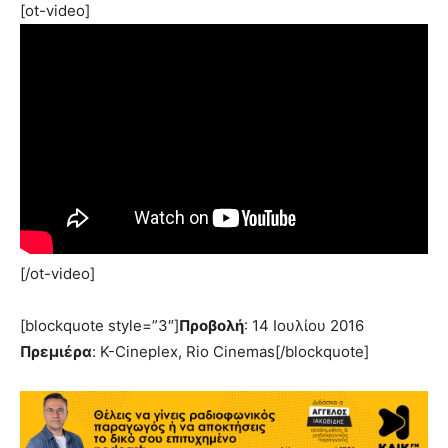
[ot-video]
[/ot-video]
[blockquote style=”3″]
Προβολή
: 14 Ιουλίου 2016
Πρεμιέρα
: K-Cineplex, Rio Cinemas[/blockquote]