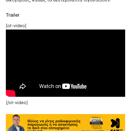
Trailer
[ot-video]
[/ot-video]