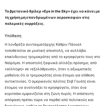
Το βρετανικό θρίλερ «Eye in the Sky» έχει να κάνει με
τη χρήση μη επανδρωμένων αεροσκαφών στις
πολεμικές συρράξεις.
Υπόθεση
Η λονδρέζα συνταγματάρχης Κάθριν Πάουελ
τοποθετείται σε μυστική αποστολή, να συλλάβει
επικίνδυνους τρομοκράτες από το κρησφύγετο τους στο
Ναϊρόμπι. Η αποστολή ξαφνικά αλλάζει πρόσημο, από
«σύλληψη» σε «εξολόθρευση», όταν η αξιωματικός
μαθαίνει ότι οι τρομοκράτες είναι έτοιμοι για επίθεση
αυτοκτονίας. Ο αμερικανός πιλότος Στιβ Γουάτς είναι
έτοιμος να ανατινάξει το κρησφύγετο, όταν ένα
κοριτσάκι εμφανίζεται στη ζώνη πυρός. Η απίστευτη
απόφαση πρέπει τώρα να παρθεί από πολιτικούς και
δικηγόρους, καθώς τα δευτερόλεπτα λιγοστεύουν.