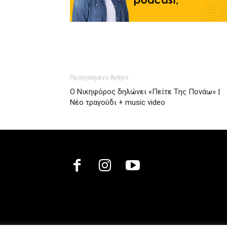
Προηγούμενο Άρθρο
Ο Νικηφόρος δηλώνει «Πείτε Tης Πονάω» |
Νέο τραγούδι + music video