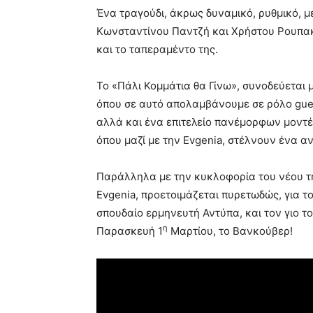
Ένα τραγούδι, άκρως δυναμικό, ρυθμικό, μ
Κωνσταντίνου Παντζή και Χρήστου Ρουπακι
και το ταπεραμέντο της.
Το «Πάλι Κομμάτια θα Γίνω», συνοδεύεται μ
όπου σε αυτό απολαμβάνουμε σε ρόλο gues
αλλά και ένα επιτελείο πανέμορφων μοντέ
όπου μαζί με την Evgenia, στέλνουν ένα α
Παράλληλα με την κυκλοφορία του νέου της
Εvgenia, προετοιμάζεται πυρετωδώς, για το
σπουδαίο ερμηνευτή Αντύπα, και τον γιο τ
η
Παρασκευή 1
Μαρτίου, το Βανκούβερ!