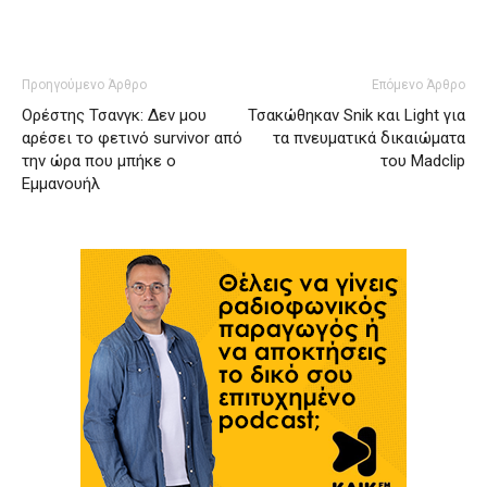
Προηγούμενο Άρθρο
Επόμενο Άρθρο
Ορέστης Τσανγκ: Δεν μου
Τσακώθηκαν Snik και Light για
αρέσει το φετινό survivor από
τα πνευματικά δικαιώματα
την ώρα που μπήκε ο
του Madclip
Εμμανουήλ