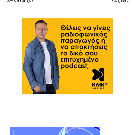
τον υπέρηχο!
Λοχ Νες