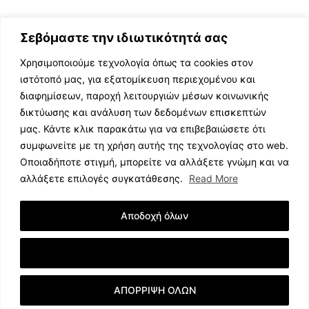
Σεβόμαστε την ιδιωτικότητά σας
Χρησιμοποιούμε τεχνολογία όπως τα cookies στον
ιστότοπό μας, για εξατομίκευση περιεχομένου και
διαφημίσεων, παροχή λειτουργιών μέσων κοινωνικής
ΕΛΛΗΝΙΚΗ ΜΟΥΣΙΚΗ
δικτύωσης και ανάλυση των δεδομένων επισκεπτών
TV SHOWS
μας. Κάντε κλικ παρακάτω για να επιβεβαιώσετε ότι
EVENTS
συμφωνείτε με τη χρήση αυτής της τεχνολογίας στο web.
ΘΕΑΤΡΟ
Οποιαδήποτε στιγμή, μπορείτε να αλλάξετε γνώμη και να
CINEMA
αλλάξετε επιλογές συγκατάθεσης.
Read More
ΔΙΑΓΩΝΙΣΜΟΙ
STOA CULTURA
Αποδοχή όλων
BRANDS
ΣΥΝΕΝΤΕΥΞΕΙΣ
Εμφάνιση Λεπτομερειών
ΑΠΟΡΡΙΨΗ ΟΛΩΝ
© 2023 music.net.cy, All Rights Reserved