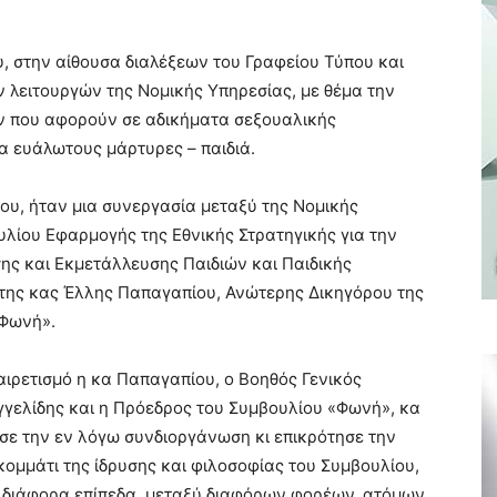
, στην αίθουσα διαλέξεων του Γραφείου Τύπου και
 λειτουργών της Νομικής Υπηρεσίας, με θέμα την
ν που αφορούν σε αδικήματα σεξουαλικής
α ευάλωτους μάρτυρες – παιδιά.
ου, ήταν μια συνεργασία μεταξύ της Νομικής
υλίου Εφαρμογής της Εθνικής Στρατηγικής για την
ς και Εκμετάλλευσης Παιδιών και Παιδικής
 της κας Έλλης Παπαγαπίου, Ανώτερης Δικηγόρου της
«Φωνή».
αιρετισμό η κα Παπαγαπίου, ο Βοηθός Γενικός
γγελίδης και η Πρόεδρος του Συμβουλίου «Φωνή», κα
σε την εν λόγω συνδιοργάνωση κι επικρότησε την
ομμάτι της ίδρυσης και φιλοσοφίας του Συμβουλίου,
ε διάφορα επίπεδα, μεταξύ διαφόρων φορέων, ατόμων,