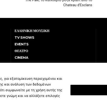
The Pale, το καινούριο ροζέ κρασί από το
Chateau d’Esclans
ΕΛΛΗΝΙΚΗ ΜΟΥΣΙΚΗ
TV SHOWS
EVENTS
ΘΕΑΤΡΟ
CINEMA
ΔΙΑΓΩΝΙΣΜΟΙ
STOA CULTURA
BRANDS
ς, για εξατομίκευση περιεχομένου και
σης και ανάλυση των δεδομένων
ΣΥΝΕΝΤΕΥΞΕΙΣ
ότι συμφωνείτε με τη χρήση αυτής της
Εμφάνιση Λεπτομ
ξετε γνώμη και να αλλάξετε επιλογές