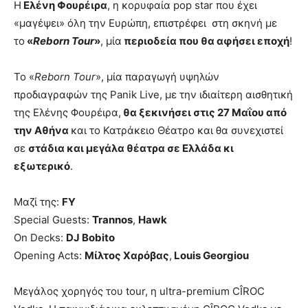
Η
Ελένη Φουρέιρα
, η κορυφαία pop star που έχει
«μαγέψει» όλη την Ευρώπη, επιστρέφει στη σκηνή με
το
«
Reborn Tour
»
, μία
περιοδεία που θα αφήσει εποχή
!
Το «
Reborn Tour
», μία παραγωγή υψηλών
προδιαγραφών της Panik Live, με την ιδιαίτερη αισθητική
της Ελένης Φουρέιρα,
θα ξεκινήσει στις 27 Μαΐου από
την Αθήνα
και το Κατράκειο Θέατρο και θα συνεχιστεί
σε
στάδια και μεγάλα θέατρα σε Ελλάδα κι
εξωτερικό
.
Μαζί της:
FY
Special Guests:
Trannos
,
Hawk
On Decks:
DJ Bobito
Opening Acts:
Μίλτος Χαρόβας
,
Louis Georgiou
Μεγάλος χορηγός του tour, η ultra-premium CÎROC