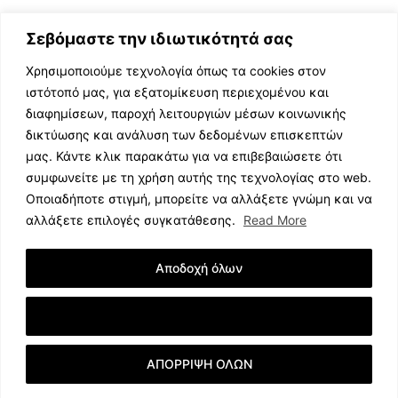
Σεβόμαστε την ιδιωτικότητά σας
Χρησιμοποιούμε τεχνολογία όπως τα cookies στον
ιστότοπό μας, για εξατομίκευση περιεχομένου και
διαφημίσεων, παροχή λειτουργιών μέσων κοινωνικής
ΕΛΛΗΝΙΚΗ ΜΟΥΣΙΚΗ
δικτύωσης και ανάλυση των δεδομένων επισκεπτών
TV SHOWS
μας. Κάντε κλικ παρακάτω για να επιβεβαιώσετε ότι
EVENTS
συμφωνείτε με τη χρήση αυτής της τεχνολογίας στο web.
ΘΕΑΤΡΟ
Οποιαδήποτε στιγμή, μπορείτε να αλλάξετε γνώμη και να
CINEMA
αλλάξετε επιλογές συγκατάθεσης.
Read More
ΔΙΑΓΩΝΙΣΜΟΙ
STOA CULTURA
Αποδοχή όλων
BRANDS
ΣΥΝΕΝΤΕΥΞΕΙΣ
Εμφάνιση Λεπτομερειών
ΑΠΟΡΡΙΨΗ ΟΛΩΝ
© 2023 music.net.cy, All Rights Reserved