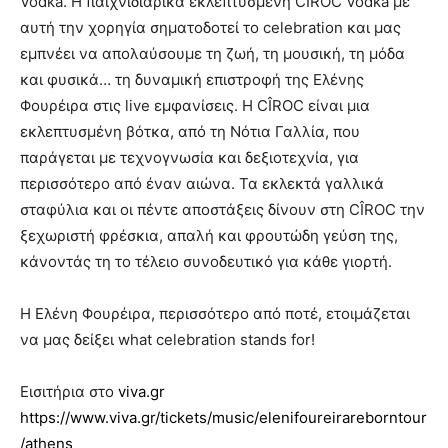
Vodka. Η παιχνιδιάρικα εκλεπτυσμένη CÎROC Vodka με
αυτή την χορηγία σηματοδοτεί το celebration και μας
εμπνέει να απολαύσουμε τη ζωή, τη μουσική, τη μόδα
και φυσικά… τη δυναμική επιστροφή της Ελένης
Φουρέιρα στις live εμφανίσεις. H CÎROC είναι μια
εκλεπτυσμένη βότκα, από τη Νότια Γαλλία, που
παράγεται με τεχνογνωσία και δεξιοτεχνία, για
περισσότερο από έναν αιώνα. Τα εκλεκτά γαλλικά
σταφύλια και οι πέντε αποστάξεις δίνουν στη CÎROC την
ξεχωριστή φρέσκια, απαλή και φρουτώδη γεύση της,
κάνοντάς τη το τέλειο συνοδευτικό για κάθε γιορτή.
Η Ελένη Φουρέιρα, περισσότερο από ποτέ, ετοιμάζεται
να μας δείξει what celebration stands for!
Εισιτήρια στο
viva.gr
https://www.viva.gr/tickets/music/elenifoureirareborntour
/athens