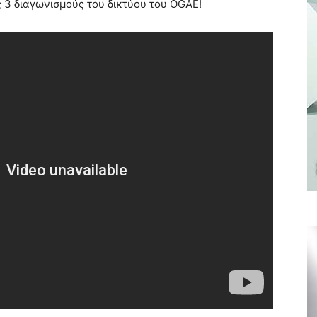
ς 3 διαγωνισμούς του δικτύου του OGAE!