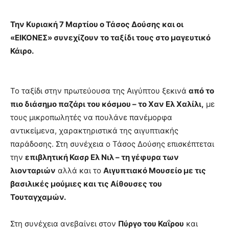
Την Κυριακή 7 Μαρτίου ο Τάσος Δούσης και οι
«ΕΙΚΟΝΕΣ» συνεχίζουν το ταξίδι τους στο μαγευτικό
Κάιρο.
Το ταξίδι στην πρωτεύουσα της Αιγύπτου ξεκινά
από το
πιο διάσημο παζάρι του κόσμου – το Χαν Ελ Χαλίλι,
με
τους μικροπωλητές να πουλάνε πανέμορφα
αντικείμενα, χαρακτηριστικά της αιγυπτιακής
παράδοσης. Στη συνέχεια ο Τάσος Δούσης επισκέπτεται
την
επιβλητική Κασρ Ελ Νιλ – τη γέφυρα των
λιονταριών
αλλά και το
Αιγυπτιακό Μουσείο με τις
βασιλικές μούμιες και τις Αίθουσες του
Τουταγχαμών.
Στη συνέχεια ανεβαίνει στον
Πύργο του Καΐρου
και