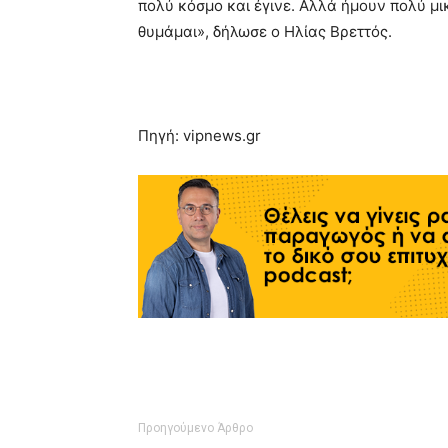
πολύ κόσμο και έγινε. Αλλά ήμουν πολύ μι
θυμάμαι», δήλωσε ο Ηλίας Βρεττός.
Πηγή: vipnews.gr
Προηγούμενο Άρθρο