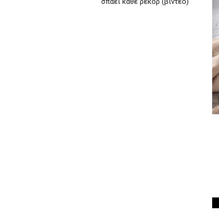
σπάει κάθε ρεκόρ (βίντεο)