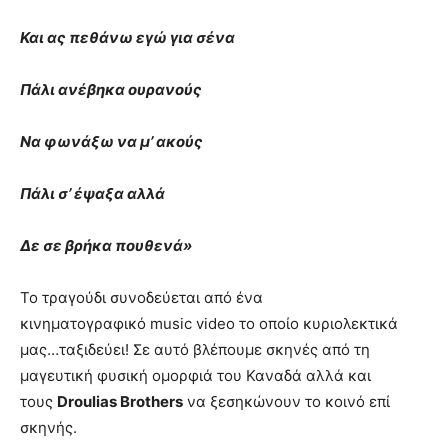
Και ας πεθάνω εγώ για σένα
Πάλι ανέβηκα ουρανούς
Να φωνάξω να μ’ ακούς
Πάλι σ’ έψαξα αλλά
Δε σε βρήκα πουθενά»
Το τραγούδι συνοδεύεται από ένα
κινηματογραφικό
music video
το οποίο κυριολεκτικά
μας…ταξιδεύει! Σε αυτό βλέπουμε σκηνές από τη
μαγευτική φυσική ομορφιά του Καναδά αλλά και
τους
Droulias Brothers
να ξεσηκώνουν το κοινό επί
σκηνής.