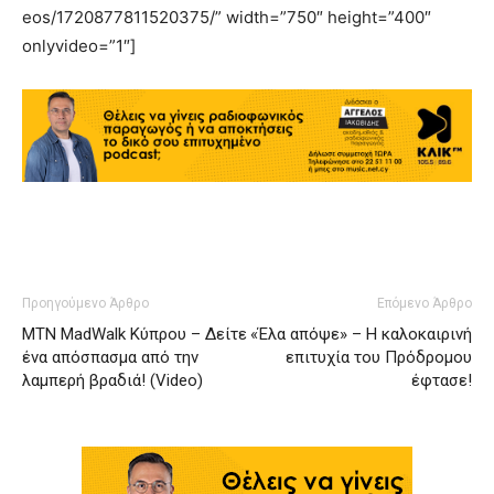
eos/1720877811520375/” width=”750″ height=”400″
onlyvideo=”1″]
Προηγούμενο Άρθρο
Επόμενο Άρθρο
MTN MadWalk Κύπρου – Δείτε
«Έλα απόψε» – Η καλοκαιρινή
ένα απόσπασμα από την
επιτυχία του Πρόδρομου
λαμπερή βραδιά! (Video)
έφτασε!