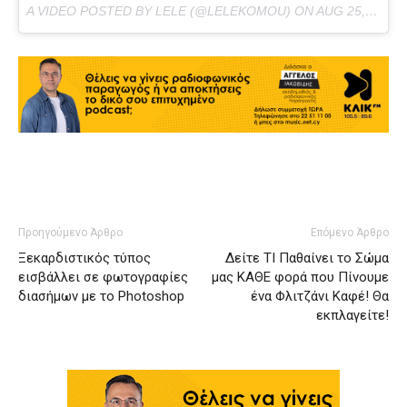
A VIDEO POSTED BY LELE (@LELEKOMOU) ON
AUG 25, 2016 AT 7:11AM PDT
Προηγούμενο Άρθρο
Επόμενο Άρθρο
Ξεκαρδιστικός τύπος
Δείτε ΤΙ Παθαίνει το Σώμα
εισβάλλει σε φωτογραφίες
μας ΚΑΘΕ φορά που Πίνουμε
διασήμων με το Photoshop
ένα Φλιτζάνι Καφέ! Θα
εκπλαγείτε!