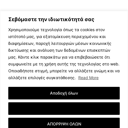
Σεβόμαστε την ιδιωτικότητά σας
Χρησιμοποιούμε τεχνολογία όπως τα cookies στον
ιστότοπό μας, για εξατομίκευση περιεχομένου και
διαφημίσεων, παροχή λειτουργιών μέσων κοινωνικής
ΕΛΛΗΝΙΚΗ ΜΟΥΣΙΚΗ
δικτύωσης και ανάλυση των δεδομένων επισκεπτών
TV SHOWS
μας. Κάντε κλικ παρακάτω για να επιβεβαιώσετε ότι
EVENTS
συμφωνείτε με τη χρήση αυτής της τεχνολογίας στο web.
ΘΕΑΤΡΟ
Οποιαδήποτε στιγμή, μπορείτε να αλλάξετε γνώμη και να
CINEMA
αλλάξετε επιλογές συγκατάθεσης.
Read More
ΔΙΑΓΩΝΙΣΜΟΙ
STOA CULTURA
Αποδοχή όλων
BRANDS
ΣΥΝΕΝΤΕΥΞΕΙΣ
Εμφάνιση Λεπτομερειών
ΑΠΟΡΡΙΨΗ ΟΛΩΝ
© 2023 music.net.cy, All Rights Reserved