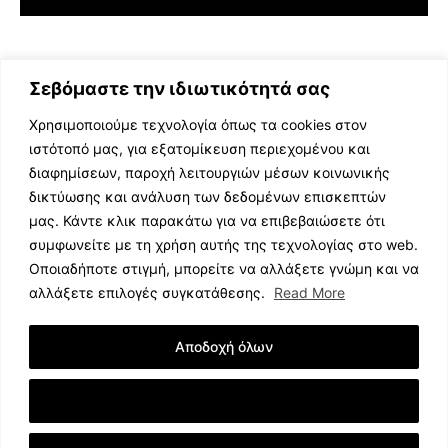
Σεβόμαστε την ιδιωτικότητά σας
Χρησιμοποιούμε τεχνολογία όπως τα cookies στον
ιστότοπό μας, για εξατομίκευση περιεχομένου και
διαφημίσεων, παροχή λειτουργιών μέσων κοινωνικής
ΕΛΛΗΝΙΚΗ ΜΟΥΣΙΚΗ
δικτύωσης και ανάλυση των δεδομένων επισκεπτών
TV SHOWS
μας. Κάντε κλικ παρακάτω για να επιβεβαιώσετε ότι
EVENTS
συμφωνείτε με τη χρήση αυτής της τεχνολογίας στο web.
ΘΕΑΤΡΟ
Οποιαδήποτε στιγμή, μπορείτε να αλλάξετε γνώμη και να
CINEMA
αλλάξετε επιλογές συγκατάθεσης.
Read More
ΔΙΑΓΩΝΙΣΜΟΙ
STOA CULTURA
Αποδοχή όλων
BRANDS
ΣΥΝΕΝΤΕΥΞΕΙΣ
Εμφάνιση Λεπτομερειών