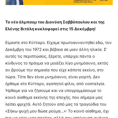
Το νέο άλμπουμ του Διονύση Σαββόπουλου και της
Ελένης Βιτάλη κυκλοφορεί στις 15 Δεκέμβρη!
Είμαστε στο Κύτταρο. Είχαμε πρωτοσυναντηθεί εδώ, τον
Δεκέμβρη του 1972 και βέβαια σε μιαν άλλη ηλικία. Σ’
αυτές τις περιπτώσεις, ξέρετε, υπάρχει πάντα ο
κίνδυνος το πράγμα να μοιάζει λίγο μνημόσυνο, εκτός
αν βρούμε την σημασία που είχε κάποτε εκείνο, στο
τώρα. Τότε δεν είναι μνημόσυνο, είναι γιορτή. Δεν
ήρθαμε στο Κύτταρο, αγαπητοί φίλοι, από νοσταλγία.
Ήρθαμε για να ζήσουμε και να υπογραμμίσουμε το
κοινό αίσθημα εκείνης της εποχής, που σήμερα μας
λείπει φριχτά. Αυτό ζητούν από μας τα τραγούδια του
«Σήκω ψυχή μου δώσε ρεύμα…»: Το κοινό αίσθημα, όχι
πια ως κέφι μιας παρέας, αλλά σαν επείγουσα ανάγκη