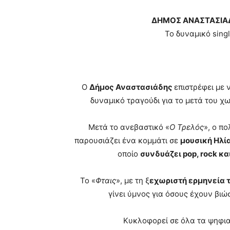
ΔΗΜΟΣ ΑΝΑΣΤΑΣΙΑΔΗ
Το δυναμικό singl
Ο
Δήμος Αναστασιάδης
επιστρέφει με ν
δυναμικό τραγούδι για το μετά του χ
Μετά το ανεβαστικό «
Ο Τρελός
», ο π
παρουσιάζει ένα κομμάτι σε
μουσική Ηλί
οποίο
συνδυάζει pop, rock κα
Το «
Φταις
», με τη ξ
εχωριστή ερμηνεία 
γίνει ύμνος για όσους έχουν βιώ
Κυκλοφορεί σε όλα τα ψηφι