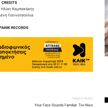
CREDITS
: Ηλίας Καμπακάκης
Ελένη Γιαννατσούλια
 PANIK RECORDS
Επόμενο Άρθρο
Your Face Sounds Familiar: Τον Νίκο