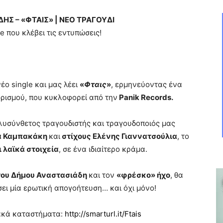
Σ – «ΦΤΑΙΣ» | ΝΕΟ ΤΡΑΓΟΥΔΙ
e που κλέβει τις εντυπώσεις!
έο single και μας λέει
«
Φταις
»
, ερμηνεύοντας ένα
ωρισμού, που κυκλοφορεί από την
Panik Records.
ολυσύνθετος τραγουδιστής και τραγουδοποιός μας
α Καμπακάκη
και
στίχους Ελένης Γιαννατσούλια
, το
ι λαϊκά στοιχεία
, σε ένα ιδιαίτερο κράμα.
του Δήμου Αναστασιάδη
και τον
«φρέσκο» ήχο
, θα
σει μία ερωτική απογοήτευση… και όχι μόνο!
ακά καταστήματα:
http://smarturl.it/Ftais