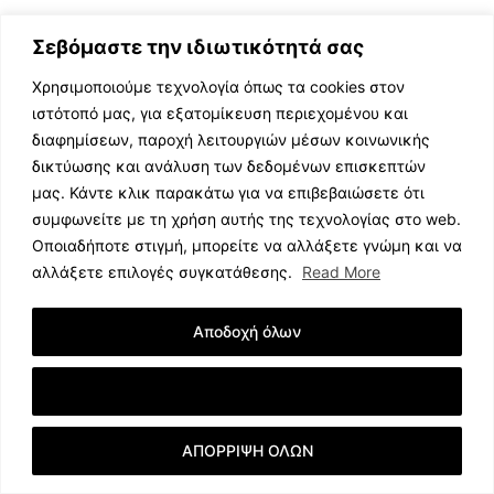
Σεβόμαστε την ιδιωτικότητά σας
Χρησιμοποιούμε τεχνολογία όπως τα cookies στον
ιστότοπό μας, για εξατομίκευση περιεχομένου και
διαφημίσεων, παροχή λειτουργιών μέσων κοινωνικής
ΕΛΛΗΝΙΚΗ ΜΟΥΣΙΚΗ
δικτύωσης και ανάλυση των δεδομένων επισκεπτών
TV SHOWS
μας. Κάντε κλικ παρακάτω για να επιβεβαιώσετε ότι
EVENTS
συμφωνείτε με τη χρήση αυτής της τεχνολογίας στο web.
ΘΕΑΤΡΟ
Οποιαδήποτε στιγμή, μπορείτε να αλλάξετε γνώμη και να
CINEMA
αλλάξετε επιλογές συγκατάθεσης.
Read More
ΔΙΑΓΩΝΙΣΜΟΙ
STOA CULTURA
Αποδοχή όλων
BRANDS
ΣΥΝΕΝΤΕΥΞΕΙΣ
Εμφάνιση Λεπτομερειών
ΑΠΟΡΡΙΨΗ ΟΛΩΝ
© 2023 music.net.cy, All Rights Reserved