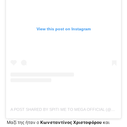
View this post on Instagram
A POST SHARED BY SPITI ME TO MEGA OFFICIAL (@SPITIMETOMEGA)
Μαζί της ήταν ο
Κωνσταντίνος Χριστοφόρου
και