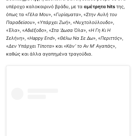
υπέροχο καλοκαιρινό βράδυ, με τα
αμέτρητα hits
της,
όπως τα «
Γέλα Μου
», «
Γυρίσματα
», «
Στην Αυλή του
Παραδείσου
», «
Υπάρχει Ζωή
», «
Νυχτολούλουδο»
,
«
Έλα
», «
Αδιέξοδο
», «
Στα ‘Δωσα Όλα
», «
Η Γη Κι Η
Σελήνη
», «
Happy End
», «
Θέλω Να Σε Δω
», «
Περιττός
»,
«
Δεν Υπάρχει Τίποτα
» και «
Κάν’ το Αν Μ’ Αγαπά
ς»,
καθώς και άλλα αγαπημένα τραγούδια.