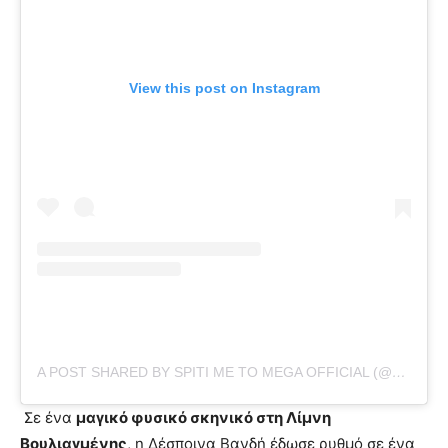
View this post on Instagram
A POST SHARED BY SPITI ME TO MEGA OFFICIAL (@SPITIMETOMEGA)
Σε ένα
μαγικό φυσικό σκηνικό στη Λίμνη
Βουλιαγμένης
, η Δέσποινα Βανδή έδωσε ρυθμό σε ένα