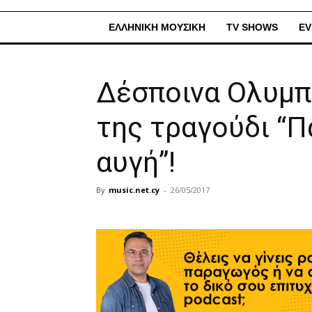
ΕΛΛΗΝΙΚΗ ΜΟΥΣΙΚΗ
TV SHOWS
EV
Δέσποινα Ολυμπ
της τραγούδι “Π
αυγή”!
By
music.net.cy
-
26/05/2017