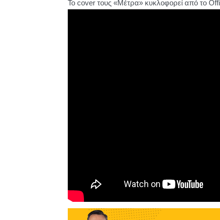
Το cover τους «Μέτρα» κυκλοφορεί από το Οffi