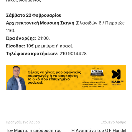
Σάββατο 22 Φεβρουαρίου
Αρχιτεκτονική Μουσική Σκηνή
(Ελασιδών 6 / Πειραιώς
116).
Ώρα έναρξης:
21:00.
Είσοδος:
10€ με μπύρα ή κρασί.
Τηλέφωνο κρατήσεων:
210 9014428
Προηγούμενο Άρθρο
Επόμενο Άρθρο
Τον Μάρτιο η απόσυρση του
H Αγριππίνα του G.F. Handel